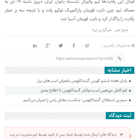
فینال این رقابت‌ها تیم والیبال نشسته بانوان ایران دیروز شنبه ۱۷ تیر به
مصاف تیم چین نایب قهرمان پارالمپیک توکیو رفت و با نتیجه سه بر صفر
رقابت را واگذار کرد و نایب قهرمان آسیا شد.
منبع خبر : خبرگزاری ایرنا
به اشتراک بگذارید :
https://akhbaregonbad.ir/?p=8396
اخبار مشابه
پایان هفته ششم کورس گنبدکاووس بامعرفی اسب‌های برتر
لغو کامل دورهمی اسب‌دوانان گنبدکاووس تا اطلاع بعدی
سرمربی استقلال گنبدکاووس: شکست مقابل پاس را جبران می‌کنیم
ثبت دیدگاه
دیدگاه های ارسال شده توسط شما، پس از تایید توسط تیم مدیریت در وب