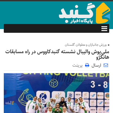
ورزش جانبازان و معلولان گلستان
ملی‌پوش والیبال نشسته گنبدکاووس در راه مسابقات
هانگژو
ارسال
پرینت