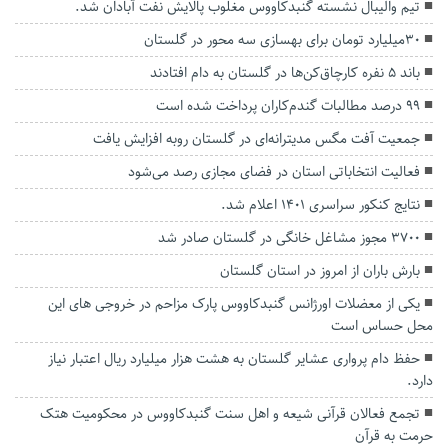
تیم والیبال نشسته گنبدکاووس مغلوب پالایش نفت آبادان شد.
۳۰میلیارد تومان برای بهسازی سه محور در گلستان
باند ۵ نفره کارچاق‌کن‌ها در گلستان به دام افتادند
۹۹ درصد مطالبات گندم‌کاران پرداخت شده است
جمعیت آفت مگس مدیترانه‌ای در گلستان روبه افزایش یافت
فعالیت انتخاباتی استان در فضای مجازی رصد می‌شود
نتایج کنکور سراسری ۱۴۰۱ اعلام شد.
۳۷۰۰ مجوز مشاغل خانگی در گلستان صادر شد
بارش باران از امروز در استان گلستان
یکی از معضلات اورژانس گنبدکاووس پارک مزاحم در خروجی های این
محل حساس است
حفظ دام پرواری عشایر گلستان به هشت هزار میلیارد ریال اعتبار نیاز
دارد.
تجمع فعالان قرآنی شیعه و اهل سنت گنبدکاووس در محکومیت هتک
حرمت به قرآن