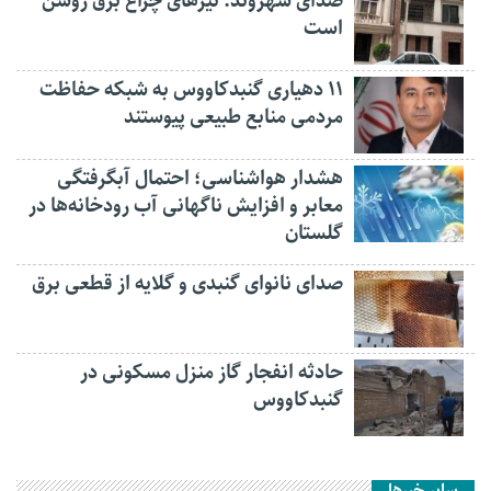
صدای شهروند: تیرهای چراغ برق روشن
است
۱۱ دهیاری گنبدکاووس به شبکه حفاظت
مردمی منابع طبیعی پیوستند
هشدار هواشناسی؛ احتمال آبگرفتگی
معابر و افزایش ناگهانی آب رودخانه‌ها در
گلستان
صدای نانوای گنبدی و گلایه از قطعی برق
حادثه انفجار گاز منزل مسکونی در
گنبدکاووس