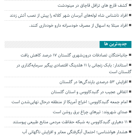
کشف قارچ های ترافل قاچاق در مینودشت
افراد ناشناس شاه لوله‌های آبرسان شهر کلاله را پیش از نصب آتش زدند
افراد مبتلا به اسهال از مصرف خودسرانه دارو خودداری کنند.
جديدترين ها
جانباختگان تصادفات درون‌شهری گلستان ۱۷ درصد کاهش یافت
استاندار: بابک زنجانی با ۱۱ هلدینگ اقتصادی پیگیر سرمایه‌گذاری در
گلستان است
افزایش ۵۳ درصدی بارندگی‌ها در گلستان
اتفاقی عجیب در‌ گنبدکاووس و استان گلستان
امام جمعه گنبدکاووس: اخراج آمریکا از منطقه درحال نهایی‌شدن است
صدای شهروند: تیرهای چراغ برق روشن است
۱۱ دهیاری گنبدکاووس به شبکه حفاظت مردمی منابع طبیعی پیوستند
هشدار هواشناسی؛ احتمال آبگرفتگی معابر و افزایش ناگهانی آب