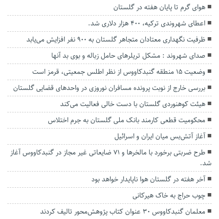
هوای گرم تا پایان هفته در گلستان
اعطای شهروندی ترکیه، 400 هزار دلاری شد.
ظرفیت نگهداری معتادان متجاهر گلستان به ۹۰۰ نفر افزایش می‌یابد
صدای شهروند : مشکل تریلرهای حامل زباله و بوی بد آنها
وضعیت ۱۵ منطقه گنبدکاووس از نظر اطلس جمعیتی، قرمز است
بررسی خارج از نوبت پرونده مسافران نوروزی در واحد‌های قضایی گلستان
هیئت کوهنوردی گلستان با دست خالی فعالیت می‌کند
محکومیت قطعی کارمند بانک ملی گلستان به جرم اختلاس
آغاز آتش‌بس میان ایران و اسرائیل
طرح ضربتی برخورد با مالخرها و ۷۱ ضایعاتی غیر مجاز در گنبدکاووس آغاز
شد.
آخر هفته در گلستان هوا ناپایدار خواهد بود
چوب حراج به خاک هیرکانی
معلمان گنبدکاووس ۳۰ عنوان کتاب پژوهش‌محور تالیف کردند