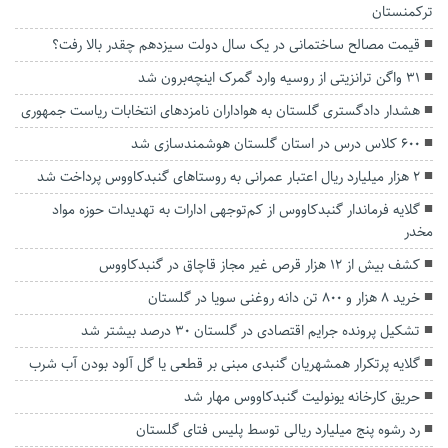
ترکمنستان
قیمت مصالح ساختمانی در یک سال دولت سیزدهم چقدر بالا رفت؟
۳۱ واگن ترانزیتی از روسیه وارد گمرک اینچه‌برون شد
هشدار دادگستری گلستان‌ به هواداران نامزدهای انتخابات ریاست جمهوری
۶۰۰ کلاس درس در استان گلستان هوشمندسازی شد
۲ هزار میلیارد ریال اعتبار عمرانی به روستاهای گنبدکاووس پرداخت شد
گلایه فرماندار گنبدکاووس از کم‌توجهی ادارات به تهدیدات حوزه مواد
مخدر
کشف بیش از ۱۲ هزار قرص غیر مجاز قاچاق در گنبدکاووس
خرید ۸ هزار و ۸۰۰ تن دانه روغنی سویا در گلستان
تشکیل پرونده‌ جرایم اقتصادی در گلستان ۳۰ درصد بیشتر شد
گلایه پرتکرار همشهریان گنبدی مبنی بر قطعی یا گل آلود بودن آب شرب
حریق کارخانه یونولیت گنبدکاووس مهار شد
رد رشوه پنج میلیارد ریالی توسط پلیس فتای گلستان