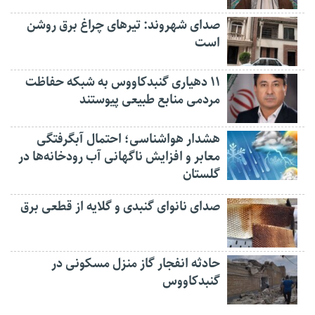
صدای شهروند: تیرهای چراغ برق روشن
است
۱۱ دهیاری گنبدکاووس به شبکه حفاظت
مردمی منابع طبیعی پیوستند
هشدار هواشناسی؛ احتمال آبگرفتگی
معابر و افزایش ناگهانی آب رودخانه‌ها در
گلستان
صدای نانوای گنبدی و گلایه از قطعی برق
حادثه انفجار گاز منزل مسکونی در
گنبدکاووس