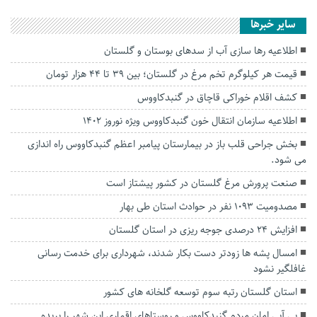
سایر خبرها
اطلاعیه رها سازی آب از سد‌های بوستان و گلستان
قیمت هر کیلوگرم تخم مرغ در گلستان؛ بین ۳۹ تا ۴۴ هزار تومان
کشف اقلام خوراکی قاچاق در گنبدکاووس
اطلاعیه سازمان انتقال خون گنبدکاووس ویژه نوروز 1402
بخش جراحی قلب باز در بیمارستان پیامبر اعظم گنبدکاووس راه اندازی
می شود.
صنعت پرورش مرغ گلستان در کشور پیشتاز است
مصدومیت ۱۰۹۳ نفر در حوادث استان طی بهار
افزایش ۲۴ درصدی جوجه ریزی در استان گلستان
امسال پشه ها زودتر دست بکار شدند، شهرداری برای خدمت رسانی
غافلگیر نشود
استان گلستان رتبه سوم توسعه گلخانه های کشور
بی آبی امان مردم گنبدکاووس و روستاهای اقماری این شهر را بریده