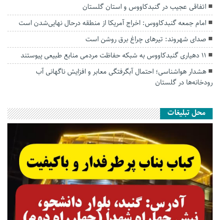
اتفاقی عجیب در‌ گنبدکاووس و استان گلستان
امام جمعه گنبدکاووس: اخراج آمریکا از منطقه درحال نهایی‌شدن است
صدای شهروند: تیرهای چراغ برق روشن است
۱۱ دهیاری گنبدکاووس به شبکه حفاظت مردمی منابع طبیعی پیوستند
هشدار هواشناسی؛ احتمال آبگرفتگی معابر و افزایش ناگهانی آب
رودخانه‌ها در گلستان
محل تبلیغات