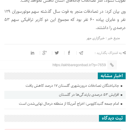
تقویت نشود، آمار تصادفات جاده‌های استان کاهش نخواهد یافت.
وی بیان کرد: در تصادفات منجر به فوت سال گذشته سهم موتورسوران ۱۲۹
نفر و عابران پیاده ۶۰ نفر بود که مجموع این دو کاربر ترافیکی سهم ۵۳
درصدی را داشتند.
منبع خبر : خبرگزاری مهر
به اشتراک بگذارید :
https://akhbaregonbad.ir/?p=7659
اخبار مشابه
جانباختگان تصادفات درون‌شهری گلستان ۱۷ درصد کاهش یافت
افزایش ۵۳ درصدی بارندگی‌ها در گلستان
امام جمعه گنبدکاووس: اخراج آمریکا از منطقه درحال نهایی‌شدن است
ثبت دیدگاه