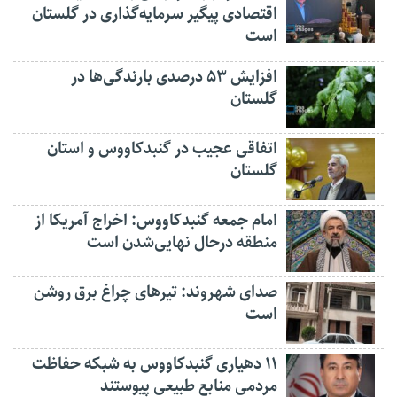
اقتصادی پیگیر سرمایه‌گذاری در گلستان
است
افزایش ۵۳ درصدی بارندگی‌ها در
گلستان
اتفاقی عجیب در‌ گنبدکاووس و استان
گلستان
امام جمعه گنبدکاووس: اخراج آمریکا از
منطقه درحال نهایی‌شدن است
صدای شهروند: تیرهای چراغ برق روشن
است
۱۱ دهیاری گنبدکاووس به شبکه حفاظت
مردمی منابع طبیعی پیوستند