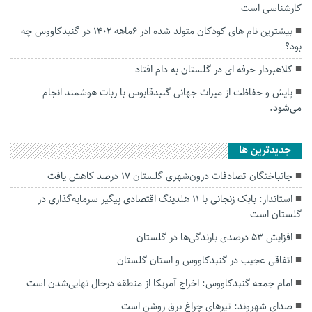
کارشناسی است
بیشترین نام های کودکان متولد شده ادر 6ماهه 1402 در گنبدکاووس چه
بود؟
کلاهبردار حرفه ای در گلستان به دام افتاد
پایش و حفاظت از میراث جهانی گنبدقابوس با ربات هوشمند انجام
می‌شود.
جديدترين ها
جانباختگان تصادفات درون‌شهری گلستان ۱۷ درصد کاهش یافت
استاندار: بابک زنجانی با ۱۱ هلدینگ اقتصادی پیگیر سرمایه‌گذاری در
گلستان است
افزایش ۵۳ درصدی بارندگی‌ها در گلستان
اتفاقی عجیب در‌ گنبدکاووس و استان گلستان
امام جمعه گنبدکاووس: اخراج آمریکا از منطقه درحال نهایی‌شدن است
صدای شهروند: تیرهای چراغ برق روشن است