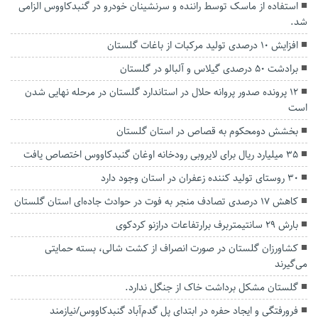
استفاده از ماسک توسط راننده و سرنشینان خودرو در گنبدکاووس الزامی
شد.
افزایش ۱۰ درصدی تولید مرکبات از باغات گلستان
برادشت ۵۰ درصدی گیلاس و آلبالو در گلستان
۱۲ پرونده صدور پروانه حلال در استاندارد گلستان در مرحله نهایی شدن
است
بخشش دومحکوم به قصاص در استان گلستان
۳۵ میلیارد ریال برای لایروبی رودخانه اوغان گنبدکاووس اختصاص یافت
۳۰ روستای تولید کننده زعفران در استان وجود دارد
کاهش ۱۷ درصدی تصادف منجر به فوت در حوادث جاده‌ای استان گلستان
بارش ۲۹ سانتیمتربرف برارتفاعات درازنو کردکوی
کشاورزان گلستان در صورت انصراف از کشت شالی، بسته حمایتی
می‌گیرند
گلستان مشکل برداشت خاک از جنگل ندارد.
فرورفتگی و ایجاد حفره در ابتدای پل گدم‌آباد گنبدکاووس/نیازمند