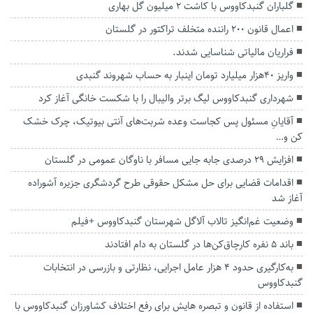
گلباران گنبدکاووس با کاشت ۲ میلیون گل بهاری
اعمال قانون ۲۰۰ راننده متخلف تراکتور در گلستان
فراریان مالیاتی شناسایی شدند.
واریز 40هزار میلیارد تومان اینبار به حساب شهروند گنبدی
شهرداری گنبدکاووس لیگ برتر والیبال را با شکست خانگی آغاز کرد
آقایانِ مسئول پس‌ کجاست وعده شربت‌های آنتی بیوتیک، چرک خشک
کن و…
افزایش ۲۹ درصدی جابه جایی مسافر با ناوگان عمومی در گلستان
اقدامات قضایی برای حل مشکل حقوقی طرح گردشگری جزیره آشوراده
آغاز شد
وضعیت غم‌انگیز تالاب آلاگل شهرستان گنبدکاووس +فیلم
باند ۵ نفره کارچاق‌کن‌ها در گلستان به دام افتادند
به‌کارگیری حدود ۴ هزار عامل اجرایی، نظارتی و بازرسی در انتخابات
گنبدکاووس
استفاده از قانون و تبصره هایش برای رفع اختلاف کشاورزان گنبدکاووس با