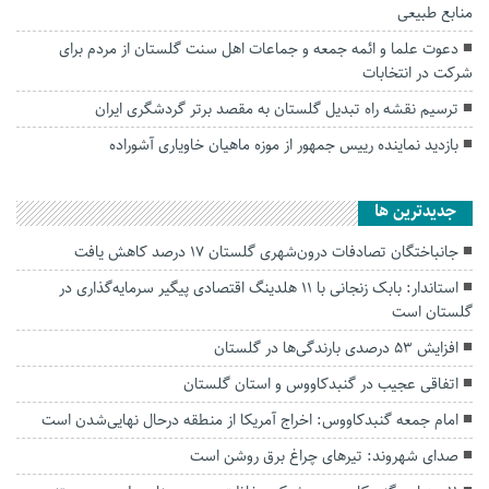
منابع طبیعی
دعوت علما و ائمه جمعه و جماعات اهل سنت گلستان از مردم برای
شرکت در انتخابات
ترسیم نقشه راه تبدیل گلستان به مقصد برتر گردشگری ایران
بازدید نماینده رییس جمهور از موزه ماهیان خاویاری آشوراده
جديدترين ها
جانباختگان تصادفات درون‌شهری گلستان ۱۷ درصد کاهش یافت
استاندار: بابک زنجانی با ۱۱ هلدینگ اقتصادی پیگیر سرمایه‌گذاری در
گلستان است
افزایش ۵۳ درصدی بارندگی‌ها در گلستان
اتفاقی عجیب در‌ گنبدکاووس و استان گلستان
امام جمعه گنبدکاووس: اخراج آمریکا از منطقه درحال نهایی‌شدن است
صدای شهروند: تیرهای چراغ برق روشن است