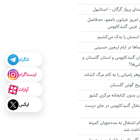
ای پرواز گرگان – استانبول
 امروز خیابون نامجو، حدفاصل
‌ اسمش را یدک می‌کشیم
ا‌ها در ایام اربعین حسینی
ان گنبدکاووس و استان گلستان و
تلگرام
ی‌ها؟
اینستاگرام
هر رامیانی را به کام مرگ کشاند
بیخ گوش گلستان
آپارات
ن بدون کتابخانه مرکزی کشور
ایکس
 اشتغال گنبدکاووس در جای درست
ل وام اشتغال به مددجویان کمیته
داخت شد