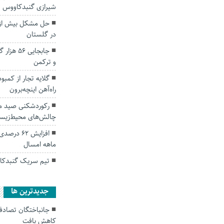
شیرازی گنبدکاووس
در گلستان
جابجایی ۶
و ترکمن
گلایه تجار از کمبو
راه‌آهن اینچه‌برون
رکوردشکنی صید ما
چالش‌های محیط‌زیس
افزایش ۶۲
ماهه امسال
تیم سریک گنبدکاو
جديدترين ها
کاهش یافت