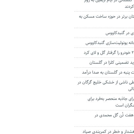
۸۰۰ راننده گلستانی در ایام اربعین به زوار
ردند
ن جزو ۵ استان برتر در حوزه ساخت مسکن به
ی در گنبدکاووس
انه یونولیت‌سازی گنبدکاووس
 پنبه در گلستان به صدا درآمد
ی ناشی از خشکی خلیج گرگان در
الی
ی جاذبه منحصر به‌فرد برای
شگران است
 هفت تُن گل محمدی در
شدار و خطر در کمربندی صیاد