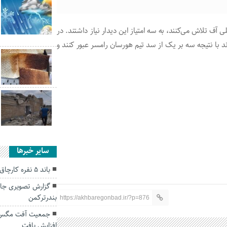
لی آف تلاش می‌کنند، به سه امتیاز این دیدار نیاز داشتند. در
با نتیجه سه بر یک از سد تیم هورسان رامسر عبور کنند و
سایر خبرها
باند ۵ نفره کارچاق‌کن‌ها در گلستان به دام افتادند
گزارش تصویری جالب
بندرترکمن
https://akhbaregonbad.ir/?p=876
جمعیت آفت مگس مد
افزایش یافت