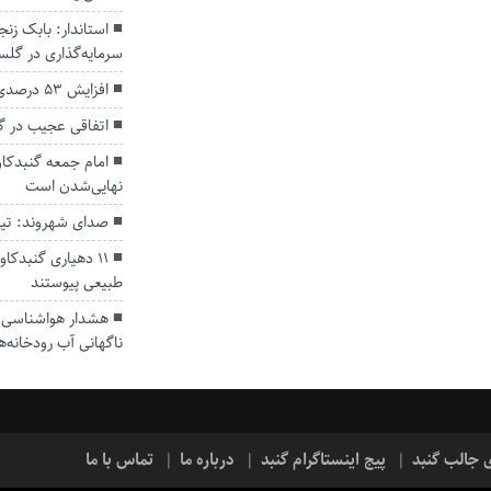
سرمایه‌گذاری در گل
افزایش ۵۳ درصدی بارندگی‌ها در گلستان
اتفاقی عجیب در‌ 
امام جمعه گنبدکاو
نهایی‌شدن است
صدای شهروند: تی
۱۱ دهیاری گنبدک
طبیعی پیوستند
هشدار هواشناسی؛ ا
ناگهانی آب رودخانه‌ه
ی جالب گنبد
پیج اینستاگرام گنبد
درباره ما
تماس با ما