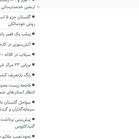
۲ هزار و 
اربعین خدمت‌رسانی ک
گلستا
روش خودمالکی
پملب یک قصر باد
آتش‌سوزی در کارخ
سیلاب در کلاله ۲۰۰ خودرو را گرفتار گل و لای کرد
برپایی ۲۳ مرکز خرید تضمینی کلزا در گلستان
زنگ بازتعریف کشت
فاجعه زیست محیط
انتظار استان‌های شم
سواحل گلستان دارا
سرمایه‌گذاران و گرد
پیش‌بینی برداشت
گنبدکاووس
نحوه نصب علائم ه