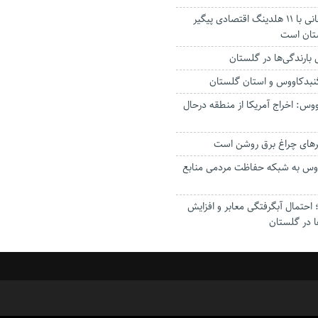
استاندار: بابک زنجانی با ۱۱ هلدینگ اقتصادی پیگیر
ستان است
گنبدکاووس و استان گلستان
وس: اخراج آمریکا از منطقه درحال
رهای چراغ برق روشن است
اووس به شبکه حفاظت مردمی منابع
حتمال آبگرفتگی معابر و افزایش
ا در گلستان