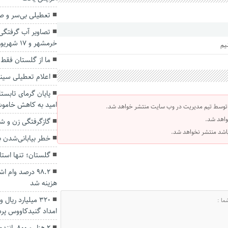
تعطیلی بی‌سر و صد
تصاویر آب گرفتگی
خرمشهر و 17 شهریور غربی گنبدکاووس
یم
ما از گلستان فقط
اعلام تعطیلی سینم
پایان گرمای تابست
امید به کاهش خاموش
 توسط تیم مدیریت در وب سایت منتشر خواهد شد.
واهد شد.
گازگرفتگی زن و شو
 باشد منتشر نخواهد شد.
خطر بیابانی‌شدن 
گلستان؛ تنها استا
۹۸.۲ درصد وام
هزینه شد
۳۲۰ میلیارد ریا
امداد گنبدکاووس پر