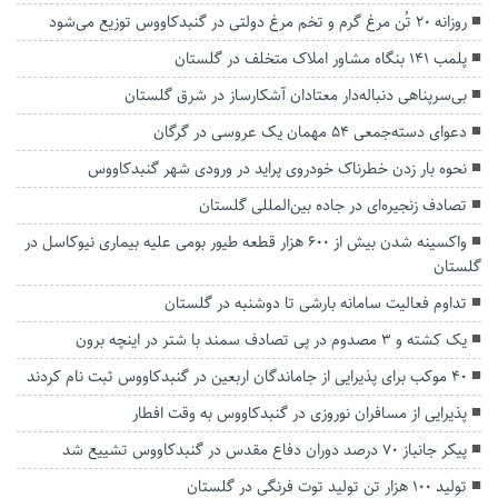
روزانه ۲۰ تُن مرغ گرم و تخم مرغ دولتی در گنبدکاووس توزیع می‌شود
پلمب ۱۴۱ بنگاه مشاور املاک متخلف در گلستان
بی‌سرپناهی دنباله‌دار معتادان آشکارساز در شرق گلستان
دعوای دسته‌جمعی ۵۴ مهمان یک عروسی در گرگان
نحوه بار زدن خطرناک خودروی پراید در ورودی شهر گنبدکاووس
تصادف زنجیره‌ای در جاده بین‌المللی گلستان
واکسینه شدن بیش از ۶۰۰ هزار قطعه طیور بومی علیه بیماری نیوکاسل در
گلستان
تداوم فعالیت سامانه بارشی تا دوشنبه در گلستان
یک کشته و ۳ مصدوم در پی تصادف سمند با شتر در اینچه برون
۴۰ موکب برای پذیرایی از جاماندگان اربعین در گنبدکاووس ثبت نام کردند
پذیرایی از مسافران نوروزی در گنبدکاووس به وقت افطار
پیکر جانباز ۷۰ درصد دوران دفاع مقدس در گنبدکاووس تشییع شد
تولید ۱۰۰ هزار تن تولید توت فرنگی در گلستان