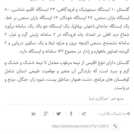
گلستان ۱۰ ایستگاه سینوپتیک و فرودگاهی، ۲۳ ایستگاه اقلیم شناسی، ۸۰
ایستگاه باران سنجی، ۲۷ ایستگاه خودکار، ۱۳ ایستگاه باران سنجی بر خط،
یک ایستگاه جاده‌ای (خوش ییلاق)، یک ایستگاه جو بالا، یک سامانه برآورد
شعاع دید افقی در امتداد باند فرودگاه در ۲ سامانه پایش گرد و غبار، ۲
سامانه تشعشع سنجی (اینچه برون و مراوه تپه) و یک سکوی دریایی و ۲
گیرنده تصاویر ماهواره و رادار در مجموع ۱۶۲ سامانه و ایستگاه دارد.
گلستان دارای تنوع اقلیمی از نیمه مرطوب معتدل تا نیمه خشک و خشک و
گرم و سرد است که بارندگی آن متغیر و موقعیت طبیعی استان شامل
کوهستان های مرتفع، دشت هموار، مناطق پست، شوره زار، جنگل، مرتع و
دریاست.
منبع خبر : خبرگزاری ایرنا
به اشتراک بگذارید :
https://akhbaregonbad.ir/?p=12871