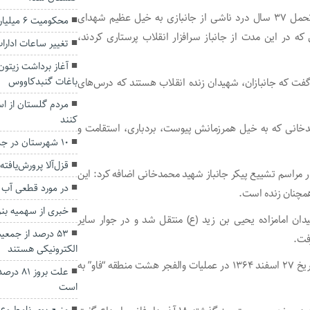
سردار ملک شاهکویی اضافه کرد: شهید محمدخانی پس از تحمل ۳۷ سال درد ناشی از جانبازی به خیل عظیم شهدای
محکومیت ۶ میلیاردی قاچاقچی سیگار در گلستان
 در این مدت از جانباز سرافزار انقلاب پرستاری کردند،
تغییر ساعات ادارات
آغاز برداشت زیتون
باغات گنبدکاووس
گفت که جانبازان، شهیدان زنده انقلاب هستند که درس‌های
مردم گلستان از اس
کنند
مدخانی که به خیل همرزمانش پیوست، بردباری، استقامت و
۱۰ شهرستان در جمع شهرستان‌های به نسبت پرخطر
قزل‌آلا پرورش‌یافت
ر مراسم تشییع پیکر جانباز شهید محمدخانی اضافه کرد: این
در مورد قطعی آب 
همچنان زنده است.
خبری از سهمیه بن
ان امامزاده یحیی بن زید (ع) منتقل شد و در جوار سایر
۵۳ درصد از جم
فت.
الکترونیکی هستند
شهید حاج رضا محمدخانی متولد اول خرداد ۱۳۴۴ بود که در تاریخ ۲۷ اسفند ۱۳۶۴ در عملیات والفجر هشت منطقه “فاو” به
علت برو
است