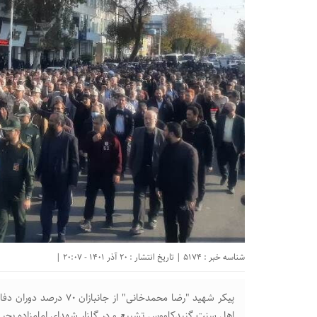
شناسه خبر : 5174 | تاریخ انتشار : 20 آذر 1401 - 20:07 |
پیکر شهید "رضا محمدخانی
اهل سنت گنبدکاووس تشییع و در گلزار شهدای امامزاده یحیی