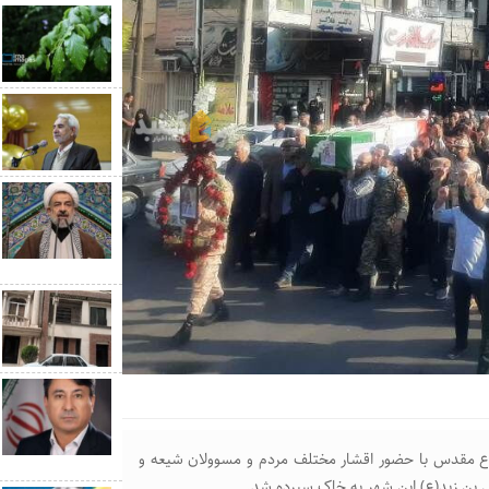
" از جانبازان ۷۰ درصد دوران دفاع مقدس با حضور اقشار مختلف مردم و مسوولان شیعه و
 بن زید(ع) این شهر به خاک سپرده شد.