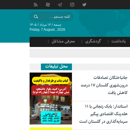
جمعه / ۱۶ مرداد / ۱۴۰۵
Friday, 7 August , 2026
یادداشت
گردشگری
معرفی مشاغل
محل تبلیغات
جانباختگان تصادفات
درون‌شهری گلستان ۱۷ درصد
کاهش یافت
استاندار: بابک زنجانی با ۱۱
هلدینگ اقتصادی پیگیر
سرمایه‌گذاری در گلستان است