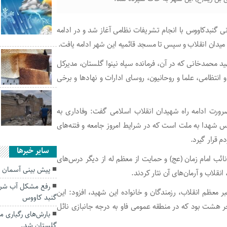
نی گنبدکاووس با انجام تشریفات نظامی آغاز شد و در ادامه
میدان انقلاب و سپس تا مسجد قائمیه این شهر ادامه یافت.
 محمدخانی که در آن، فرمانده سپاه نینوا گلستان، مدیرکل
و انتظامی، علما و روحانیون، روسای ادارات و نهادها و برخی
 ضرورت ادامه راه شهیدان انقلاب اسلامی گفت: وفاداری به
درس شهدا به ملت است که در شرایط امروز جامعه و فتنه‌های
 قرار گیرد.
سایر خبرها
ئب امام زمان‌ (عج) و حمایت از معظم له از دیگر درس‌های
پیش بینی آسمان ص
قلاب و آرمان‌های آن نثار کردند.
رفع مشکل آب شرب 
 معظم انقلاب، رزمندگان و خانواده این شهید، افزود: این
گنبد کاووس
جر هشت بود که در منطقه عمومی فاو به درجه جانبازی نائل
بارش‌های رگباری 
گلستان شد.