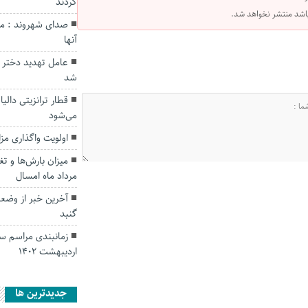
کردند
 باشد منتشر نخواهد شد.
صدای شهروند : مش
آنها
عامل تهدید دختر 
شد
قطار ترانزیتی دالیا
می‌شود
اولویت واگذاری مز
میزان بارش‌ها و ت
مرداد ماه امسال
آخرین خبر از وضعی
گنبد
زمانبندی مراسم سا
اردیبهشت 1402
جديدترين ها