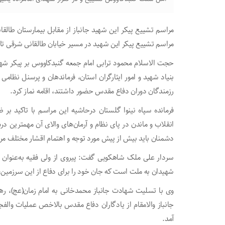
مراسم تشییع پیکر این شهید جانباز از مقابل بیمارستان طالقا
مراسم تشییع پیکر این شهید در مسیر خیابان طالقانی شرقی تا 
حجت الاسلام محمود ترابی امام جمعه گنبدکاووس بر پیکر شهید
بنیاد شهید و امور ایثارگران استان، فرماندهان و پرسنل نظامی 
رزمندگان دوران دفاع مقدس حضور داشتند، اقامه نماز کرد.
فرمانده سپاه نینوا گلستان درحاشیه این مراسم با تاکید بر
انقلاب و ماندن در پای نظام و آرمان‌های والای آن مهمترین 
دشمنان باید بیش از پیش مورد توجه و اهتمام اقشار مختلف مردم
سردار علی ملک شاهکویی گفت: پیروی از ولی فقیه به‌عنوان نا
شهیدان به ملت است که جان خود را برای دفاع از این سرزمین، ان
وی با تسلیت شهادت جانباز محمدخانی به امام زمان(عج)، رهبر
جانباز والامقام از یادگاران دفاع مقدس بالاخص عملیات والف
آمد.