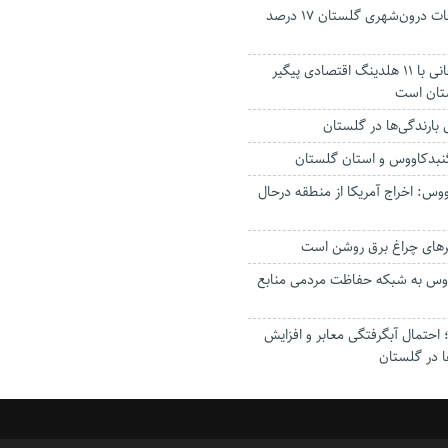
جانباختگان تصادفات درون‌شهری گلستان ۱۷ درصد
استاندار: بابک زنجانی با ۱۱ هلدینگ اقتصادی پیگیر
ستان است
گنبدکاووس و استان گلستان
وس: اخراج آمریکا از منطقه درحال
رهای چراغ برق روشن است
اووس به شبکه حفاظت مردمی منابع
حتمال آبگرفتگی معابر و افزایش
ا در گلستان