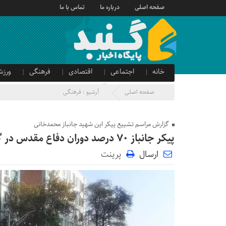
صفحه اصلی
درباره ما
تماس با ما
خانه
اجتماعی
اقتصادی
فرهنگی
ورزش
صدای شهروند
آگهی دولتی
صفحه اصلی
آرشیو :
فرهنگی
گزارش مراسم تشییع پیکر این شهید جانباز محمدخانی
پیکر جانباز ۷۰ درصد دوران دفاع مقدس در گنبدکاووس تشییع شد
ارسال
پرینت