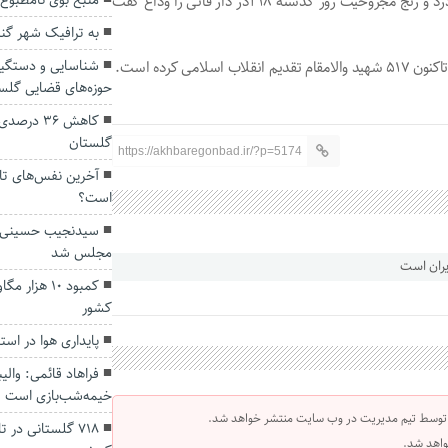
منبع بوی نامطبو
این جانباز ۷۰ درصد دوران دفاع مقدس پس از سال‌ها تحمل درد و رنج مجروحیت روز گذشته ۱۸ آذر دار فانی را وداع گفت
به ترافیک شهر گن
حوزه‌های قضایی گلس
کاهش ۳۶ د
گلستان
https://akhbaregonbad.ir/?p=5174
آخرین نفس‌های تالا
است؟
سیدنجیب حسینی م
مجلس شد
یران است
کمبود ۱۰ هز
کشور
پایداری هوا در است
فراهاد قائمی: وال
خیمه‌شب‌بازی است
 توسط تیم مدیریت در وب سایت منتشر خواهد شد.
۷۱۸ گلستانی در
واهد شد.