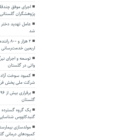
اجرای موفق چندقلو
پژوهشگران گلستانی
عامل تهدید دختر 
شد
۲ هزار و 
اربعین خدمت‌رسانی ک
واتی در گلستان
کمبود سوخت آزاد د
شرکت ملی پخش فرآور
گلستان
یک گروه گسترده س
گنبدکاووس شناسایی
مولدسازی بیمارست
کمبودهای درمانی گل