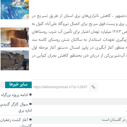
‌جمهور ، کاهش ناترازی‌های برق استان از طریق تسریع در
رق و پست فوق سریع برای اتصال نیروگاه علی‌آباد کتول به
شهرک اقتصادی هزار هکتاری اترک ، دستور ویژه تامین و تخصیص ۱۲۸۳ میلیارد تومان اعتبار برای تأمین آب شرب روستاهای
یگیری تعهدات استاندار به ساکنان شش روستای کاسه سد
منظور آغاز آبگیری در پاییز امسال ،دستور آغاز مرحله اول
 آب‌شیرین‌کن از دریای خزر به‌منظور کاهش بحران کم‌آبی در
سایر خبرها
https://akhbaregonbad.ir/?p=13697
ادامه پروژه بزرگرا
سوال کارگر گنبد
اداره برق
آغاز کشت زعفران 
گلستان