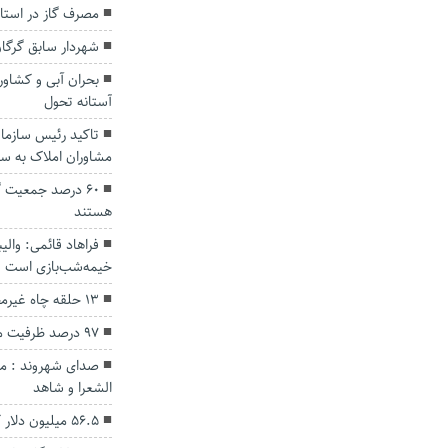
مصرف گاز در است
شهردار سابق گرگان به ۹ سال حبس 
بحران آبی و کشاور
آستانه تحول
تاکید رئیس سازمان
مشاوران املاک به سا
۶۰ درصد جمعیت
هستند
فراهاد قائمی: وال
خیمه‌شب‌بازی است
۱۳ حلقه چاه غیرمجاز در گنبدکاووس مسدود شد
۹۷ درصد ظرفیت مخازن سدهای گلستان خالی است
صدای شهروند : م
الشعرا و شاهد
56.5 میلیون دلار کالا از استان گلستان صادر شد.