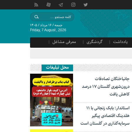
جمعه / ۱۶ مرداد / ۱۴۰۵
Friday, 7 August , 2026
یادداشت
گردشگری
معرفی مشاغل
محل تبلیغات
جانباختگان تصادفات
درون‌شهری گلستان ۱۷ درصد
کاهش یافت
استاندار: بابک زنجانی با ۱۱
هلدینگ اقتصادی پیگیر
سرمایه‌گذاری در گلستان است