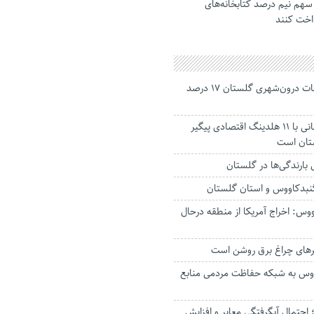
سهم نیم درصد کتابخانه‌های
داخت کنند
جانباختگان تصادفات درون‌شهری گلستان ۱۷ درصد
استاندار: بابک زنجانی با ۱۱ هلدینگ اقتصادی پیگیر
ستان است
گنبدکاووس و استان گلستان
وس: اخراج آمریکا از منطقه درحال
رهای چراغ برق روشن است
اووس به شبکه حفاظت مردمی منابع
حتمال آبگرفتگی معابر و افزایش