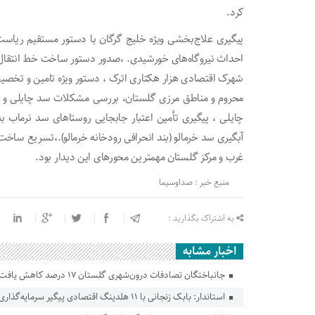
کرد.
پیگیری علاج‌بخشی ویژه خلیج گرگان با دستور مستقیم ریاست
احداث نیروگاه‌های خورشیدی. ،صدور دستور ساخت خط انتقال ب
محروم و مناطق مرزی گلستان، بررسی مشکلات سد چایلی و پ
چایلی ، پیگیری تأمین اعتبار جابجایی روستاهای سد نرماب به 
آبگیری سد خرمالو (بند انحرافی رودخانه خرمالو).،تسریع ساخت
غرب و مرکز گلستان مهمترین محورهای این دیدار بود.
منبع خبر : صداوسیما
به اشتراک بگذارید :
اخبار مشابه
جانباختگان تصادفات درون‌شهری گلستان ۱۷ درصد کاهش یافت
استاندار: بابک زنجانی با ۱۱ هلدینگ اقتصادی پیگیر سرمایه‌گذاری در گلستان است