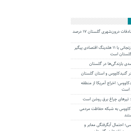
جانباختگان تصادفات درون‌شهری گلستان ۱۷ درصد
استاندار: بابک زنجانی با ۱۱ هلدینگ اقتصادی پیگیر
 گلستان است
ر‌ گنبدکاووس و استان گلستان
کاووس: اخراج آمریکا از منطقه
 است
تیرهای چراغ برق روشن است
بدکاووس به شبکه حفاظت مردمی
تند
؛ احتمال آبگرفتگی معابر و