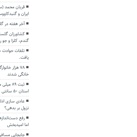
قربان محمد (سر
ایران و گنبدکاو
آخر هفته در گلس
کشاورزان گلست
گندم، کلزا و جو را
یافت.
۷۸ هزار خان
خانگی شدند
ثبت ۸۹ م
استان ۵۰ سانتی متر برف نشست
عادی سازی ادار
نزول بر بدهی؟
رفع‌ دست‌انداز‌
اما امیدبخش