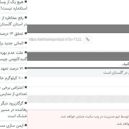
هیچ یک از وسای
استاندارد نیست!
در استان گلستان
تحقق ۱۴ درصدی تعهد اشتغال در گلستان
https://akhbaregonbad.ir/?p=7121
المانی جدید ب
علت عدم بهره ب
گنبدکاووس چیس
نید.
۷۱ درصد تعهد ایجاد اشتغال گنبدکاووس محقق شد
۱۰۰ کیلوگرم خاویار در گلستان فرآوری شد
اعتراض برخی خا
تعدادی از مدارس
گرگان‌رود دیگ
رهاشده در مسیر
خشک است
 توسط تیم مدیریت در وب سایت منتشر خواهد شد.
واهد شد.
ایمن سازی مسیر