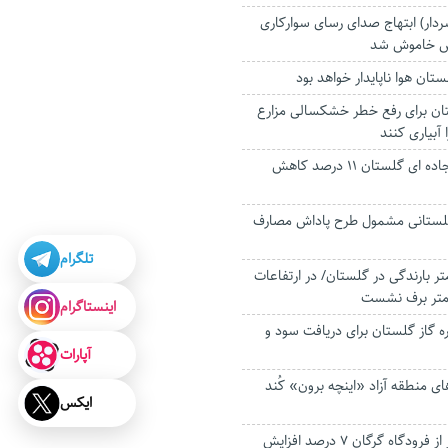
دار) ابتهاج صدای رسای سوارکاری
وس خاموش شد
تان هوا ناپایدار خواهد بود
ان برای رفع خطر خشکسالی مزارع
 آبیاری کنند
تلفات حوادث جاده ای گلستان ۱۱ درصد کاهش
وارگلستانی مشمول طرح پاداش مصارف
تلگرام
یلی متر بارندگی در گلستان/ در ارتفاعات
اینستاگرام
ه گاز گلستان برای دریافت سود و
آپارات
های منطقه آزاد «اینچه برون» کُند
ایکس
جابجایی مسافر از فرودگاه گرگان ۷ درصد افزایش