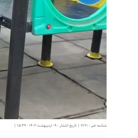
شناسه خبر : 7121 | تاریخ انتشار : 09 اردیبهشت 1402 - 15:49 |