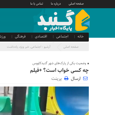
صفحه اصلی
درباره ما
تماس با ما
خانه
اجتماعی
اقتصادی
فرهنگی
ورزش
صدای شهروند
آگهی دولتی
صفحه اصلی
آرشیو :
اجتماعی
,
خبر ویژه
,
یادداشت
وضعیت یکی از پارک‌های شهر گنبدکاووس
چه کسی‌ خواب‌ است؟ +فیلم
ارسال
پرینت