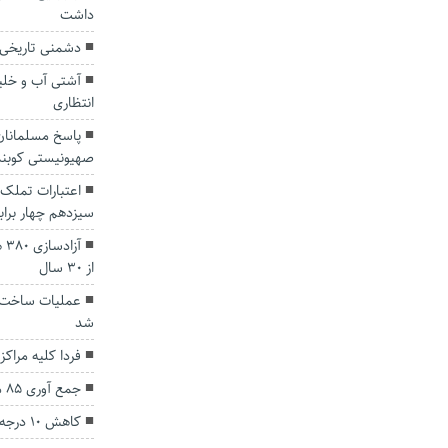
داشت
دشمنی تاریخی ی
آشتی آب و خلی
انتظاری
پاسخ مسلمانان 
صهیونیستی کوبنده
اعتبارات تملک 
سیزدهم چهار براب
آز
از ۳۰ سال
عملیات ساخت ج
شد
فردا کلیه مراک
جمع آوری ۸۵ معتاد متجاهر در گنبدکاووس
کاهش ۱۰ درجه‌ای دما در استان گلستان