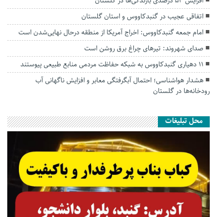
افزایش ۵۳ درصدی بارندگی‌ها در گلستان
اتفاقی عجیب در‌ گنبدکاووس و استان گلستان
امام جمعه گنبدکاووس: اخراج آمریکا از منطقه درحال نهایی‌شدن است
صدای شهروند: تیرهای چراغ برق روشن است
۱۱ دهیاری گنبدکاووس به شبکه حفاظت مردمی منابع طبیعی پیوستند
هشدار هواشناسی؛ احتمال آبگرفتگی معابر و افزایش ناگهانی آب
رودخانه‌ها در گلستان
محل تبلیغات