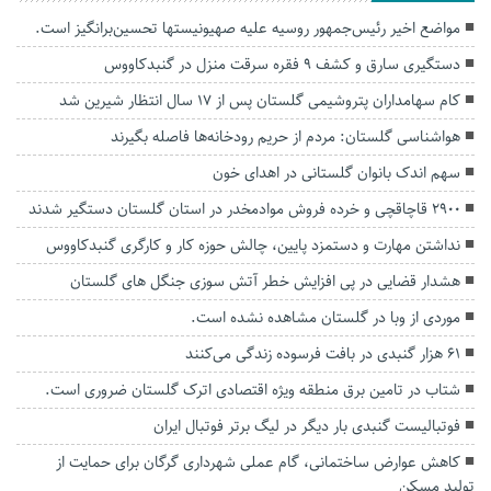
مواضع اخیر رئیس‌جمهور روسیه علیه صهیونیستها تحسین‌برانگیز است.
دستگیری سارق و کشف ۹ فقره سرقت منزل در گنبدکاووس
کام سهامداران پتروشیمی گلستان پس از ۱۷ سال انتظار شیرین شد
هواشناسی گلستان: مردم از حریم رودخانه‌ها فاصله بگیرند
سهم اندک بانوان گلستانی در اهدای خون
۲۹۰۰ قاچاقچی و خرده فروش موادمخدر در استان گلستان دستگیر شدند
نداشتن مهارت و دستمزد پایین، چالش حوزه کار و کارگری گنبدکاووس
هشدار قضایی در پی افزایش خطر آتش سوزی جنگل های گلستان
موردی از وبا در گلستان مشاهده نشده است.
۶۱ هزار گنبدی در بافت‌ فرسوده زندگی می‌کنند
شتاب در تامین برق منطقه ویژه اقتصادی اترک گلستان ضروری است.
فوتبالیست گنبدی بار دیگر در لیگ بر‌تر فوتبال ایران
کاهش عوارض ساختمانی، گام عملی شهرداری گرگان برای حمایت از
تولید مسکن