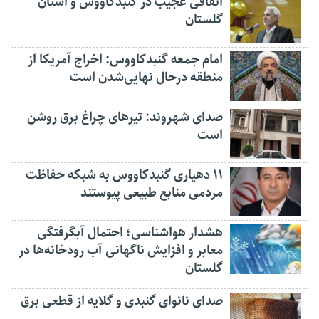
اتفاقی عجیب در‌ گنبدکاووس و استان
گلستان
امام جمعه گنبدکاووس: اخراج آمریکا از
منطقه درحال نهایی‌شدن است
صدای شهروند: تیرهای چراغ برق روشن
است
۱۱ دهیاری گنبدکاووس به شبکه حفاظت
مردمی منابع طبیعی پیوستند
هشدار هواشناسی؛ احتمال آبگرفتگی
معابر و افزایش ناگهانی آب رودخانه‌ها در
گلستان
صدای نانوای گنبدی و گلایه از قطعی برق