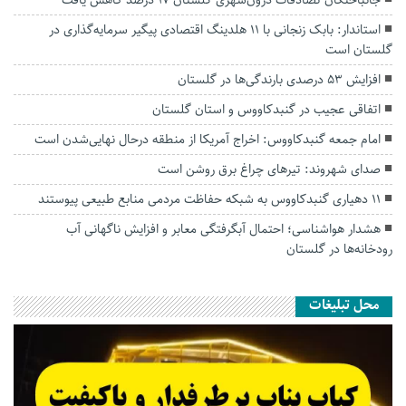
جانباختگان تصادفات درون‌شهری گلستان ۱۷ درصد کاهش یافت
استاندار: بابک زنجانی با ۱۱ هلدینگ اقتصادی پیگیر سرمایه‌گذاری در
گلستان است
افزایش ۵۳ درصدی بارندگی‌ها در گلستان
اتفاقی عجیب در‌ گنبدکاووس و استان گلستان
امام جمعه گنبدکاووس: اخراج آمریکا از منطقه درحال نهایی‌شدن است
صدای شهروند: تیرهای چراغ برق روشن است
۱۱ دهیاری گنبدکاووس به شبکه حفاظت مردمی منابع طبیعی پیوستند
هشدار هواشناسی؛ احتمال آبگرفتگی معابر و افزایش ناگهانی آب
رودخانه‌ها در گلستان
محل تبلیغات