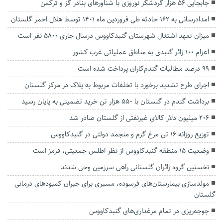
جابجایی ۵۶ هزار گردشگر نوروزی با شناور‌های بنادر گز و ترکمن
امدادرسانی به ۱۶۲ حادثه طی فروردین ماه ۱۴۰۱ توسط هلال احمر گلستان
میزان تعهد اشتغال شهرستان گنبدکاووس درسال جاری ۵۸۰۰ نفر است
اعزام ۱۰۰ زائر گنبدی به مناطق عملیاتی غرب کشور
۹۹ درصد مطالبات گندم‌کاران پرداخت شده است
اجرای طرح تشدید برخورد با تخلفات مربوط به پلاک در مرکز گلستان
برداشت گندم در گلستان با ۵۵۰ هزار تن خرید تضمینی به پایان رسید
۲۰۶ میلیون دلار کالای غیرنفتی از گلستان صادر شد
توزیع روزانه ۱۶ تن مرغ گرم و منجمد دولتی در گنبدکاووس
وضعیت ۱۵ منطقه گنبدکاووس از نظر اطلس جمعیتی، قرمز است
نخستین گروه زائران گلستانی راهی سرزمین وحی شدند
مولدسازی بیمارستان‌های فرسوده، مسیری برای جبران کمبودهای درمانی
گلستان
جوجه‌ریزی در تمام مرغداری‌های گنبدکاووس