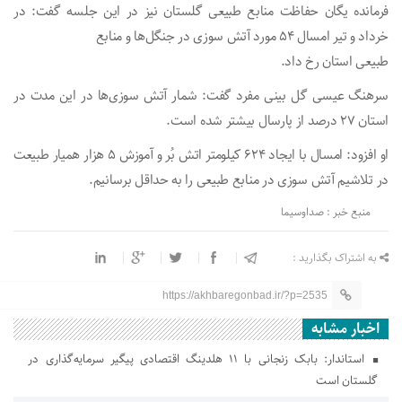
فرمانده یگان حفاظت منابع طبیعی گلستان نیز در این جلسه گفت: در
خرداد و تیر امسال ۵۴ مورد آتش سوزی در جنگل‌ها و منابع
طبیعی استان رخ داد.
سرهنگ عیسی گل بینی مفرد گفت: شمار آتش سوزی‌ها در این مدت در
استان ۲۷ درصد از پارسال بیشتر شده است.
او افزود: امسال با ایجاد ۶۲۴ کیلومتر اتش بُر و آموزش ۵ هزار همیار طبیعت
در تلاشیم آتش سوزی در منابع طبیعی را به حداقل برسانیم.
منبع خبر : صداوسیما
به اشتراک بگذارید :
https://akhbaregonbad.ir/?p=2535
اخبار مشابه
استاندار: بابک زنجانی با ۱۱ هلدینگ اقتصادی پیگیر سرمایه‌گذاری در
گلستان است