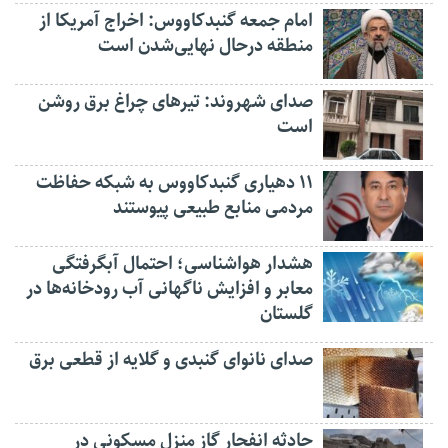
امام جمعه گنبدکاووس: اخراج آمریکا از
منطقه درحال نهایی‌شدن است
صدای شهروند: تیرهای چراغ برق روشن
است
۱۱ دهیاری گنبدکاووس به شبکه حفاظت
مردمی منابع طبیعی پیوستند
هشدار هواشناسی؛ احتمال آبگرفتگی
معابر و افزایش ناگهانی آب رودخانه‌ها در
گلستان
صدای نانوای گنبدی و گلایه از قطعی برق
حادثه انفجار گاز منزل مسکونی در