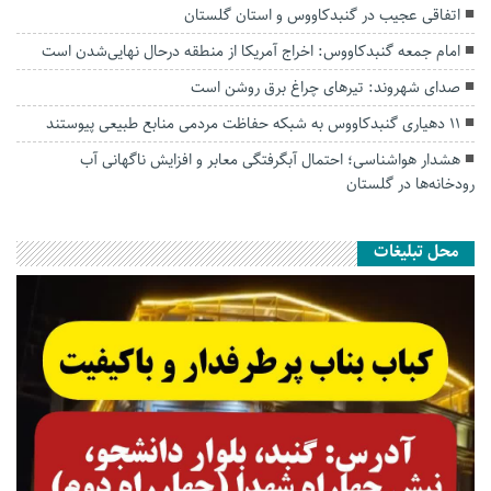
اتفاقی عجیب در‌ گنبدکاووس و استان گلستان
امام جمعه گنبدکاووس: اخراج آمریکا از منطقه درحال نهایی‌شدن است
صدای شهروند: تیرهای چراغ برق روشن است
۱۱ دهیاری گنبدکاووس به شبکه حفاظت مردمی منابع طبیعی پیوستند
هشدار هواشناسی؛ احتمال آبگرفتگی معابر و افزایش ناگهانی آب
رودخانه‌ها در گلستان
محل تبلیغات