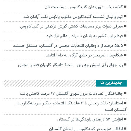
گلایه برخی شهروندان گنبدکاووس از وضعیت نان
تیم والیبال نشسته گنبدکاووس مغلوب پالایش نفت آبادان شد
معرفی نفرات برتر مسابقات کشتی گورش ترکمنی در گنبدکاووس
فردای این کشور به بانوان باسواد و عالم نیاز دارد
۵۵.۵ درصد از داوطلبان انتخابات مجلس در گلستان، مستقل هستند
شکارچیان غیرمجاز در خلیج گرگان به دام افتادند
روز جهانی آق قمیش چه روزی است؟ +ابتکار کاربران فضای مجازی
جديدترين ها
جانباختگان تصادفات درون‌شهری گلستان ۱۷ درصد کاهش یافت
استاندار: بابک زنجانی با ۱۱ هلدینگ اقتصادی پیگیر سرمایه‌گذاری در
گلستان است
افزایش ۵۳ درصدی بارندگی‌ها در گلستان
اتفاقی عجیب در‌ گنبدکاووس و استان گلستان