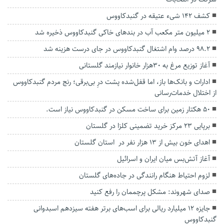
کشف ۱۴۲ شیء عتیقه در گنبدکاووس
۲ میلیون متر مکعب آب در بندهای خاکی گنبدکاووس ذخیره شد
۹۸.۲ درصد وام اشتغال گنبدکاووس در جای درست هزینه شد
آغاز توزیع مرغ به ۳۰هزار خانوار نیازمند گلستانی
ادارات و بانک‌ها باز، اما قفل‌شده پشت درِ بی‌برقی؛ رنج مردم گنبدکاووس
از اختلال خدمات‌رسانی
۵۰ هکتار زمین برای ساخت مسکن در گنبدکاووس نیاز است.
برپایی ۲۳ مرکز خرید تضمینی کلزا در گلستان
اهدای خون بیش از ۱۳ هزار نفر در استان گلستان
آغاز آتش‌بس میان ایران و اسرائیل
لزوم احتیاط هنگام رانندگی در جاده‌های گلستان
صدای شهروند: مشکل پرچممان را رفع کنید
جایزه ۱۲ میلیارد ریالی برای اسب‌های برتر هفته سیزدهم اسبدوانی
گنبدکاووس