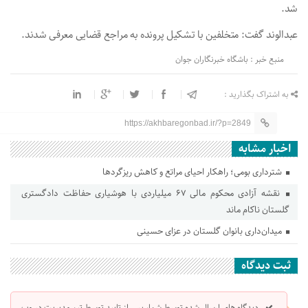
شد.
عبدالوند گفت: متخلفین با تشکیل پرونده به مراجع قضایی معرفی شدند.
منبع خبر : باشگاه خبرنگاران جوان
به اشتراک بگذارید :
https://akhbaregonbad.ir/?p=2849
اخبار مشابه
شترداری بومی؛ راهکار احیای مراتع و کاهش ریزگردها
نقشه آزادی محکوم مالی ۶۷ میلیاردی با هوشیاری حفاظت دادگستری
گلستان ناکام ماند
میدان‌داری بانوان گلستان در عزای حسینی
ثبت دیدگاه
دیدگاه های ارسال شده توسط شما، پس از تایید توسط تیم مدیریت در وب