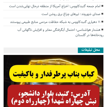
امام جمعه گنبدکاووس: اخراج آمریکا از منطقه درحال نهایی‌شدن است
صدای شهروند: تیرهای چراغ برق روشن است
۱۱ دهیاری گنبدکاووس به شبکه حفاظت مردمی منابع طبیعی پیوستند
هشدار هواشناسی؛ احتمال آبگرفتگی معابر و افزایش ناگهانی آب
رودخانه‌ها در گلستان
محل تبلیغات