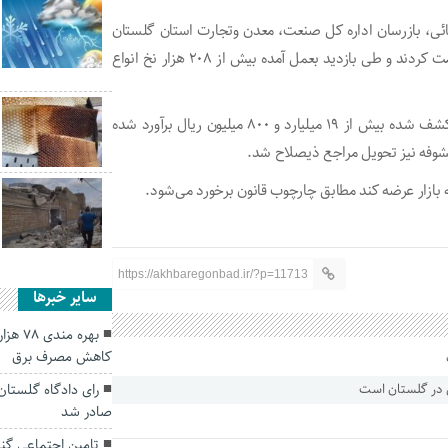
ی، بازرسان اداره کل صنعت، معدن وتجارت استان گلستان
به همراه پلیس امنیت اقتصادی استان به آدرس مورد نظر عزیمت کردند و طی بازدید بعمل آمده بیش از ۲۰۸ هزار نخ انواع
وی با اشاره به اینکه برابر اعلام کارشناسان ارزش اولیه کالای کشف شده بیش از ۱۹ میلیارد و ۸۰۰ میلیون ریال برآورد شده
وفه نیز تحویل مراجع ذیصلاح شد.
به بازار عرضه کند مطابق چارچوب قانون برخورد می‌شود.
https://akhbaregonbad.ir/?p=11713
سایر خبرها
بهره م
کاهش مصرف برق
رای دادگاه گلستان 
صادر شد