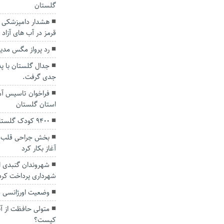
گلستان
هشدار دامپزشکی گ
قرمز در آب های آزاد
رد پرواز مگس مدیت
جدال گلستان با پد
جدی گرفت.
فراخوان تاسيس آم
استان گلستان
9400 کودک گلستانی دچار کمبود وزن هستند
بخش جراحی قلب ب
آغاز بکار کرد
شهرداری پرداخت کرد
وضعیت اورژانسی ذ
متولی حافظت از آ
کیست؟