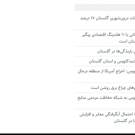
جانباختگان تصادفات درون‌شهری گلستان ۱۷ درصد
استاندار: بابک زنجانی با ۱۱ هلدینگ اقتصادی پیگیر
ستان است
گنبدکاووس و استان گلستان
وس: اخراج آمریکا از منطقه درحال
رهای چراغ برق روشن است
اووس به شبکه حفاظت مردمی منابع
حتمال آبگرفتگی معابر و افزایش
ا در گلستان