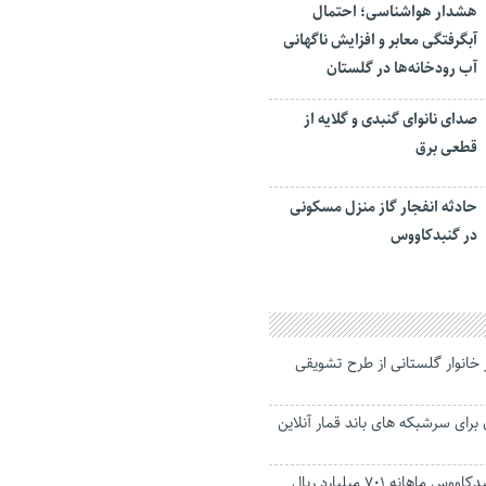
هشدار هواشناسی؛ احتمال
آبگرفتگی معابر و افزایش ناگهانی
آب رودخانه‌ها در گلستان
صدای نانوای گنبدی و گلایه از
قطعی برق
حادثه انفجار گاز منزل مسکونی
در گنبدکاووس
ندی ۷۸ هزار خانوار گلستانی از طرح تشویقی
برای سرشبکه های باند قمار آنلاین
تامین اجتماعی گنبدکاووس ماهانه ۷۰۱ میلیارد ریال