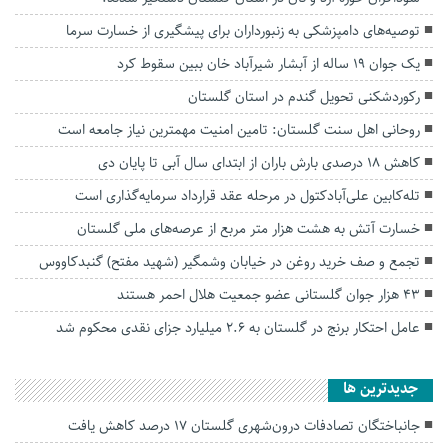
توصیه‌های دامپزشکی به زنبورداران برای پیشگیری از خسارت سرما
یک جوان ۱۹ ساله از آبشار شیرآباد خان ببین سقوط کرد
رکوردشکنی تحویل گندم در استان گلستان
روحانی اهل سنت گلستان: تامین امنیت مهمترین نیاز جامعه است
کاهش ۱۸ درصدی بارش باران از ابتدای سال آبی تا پایان دی
تله‌کابین علی‌آبادکتول در مرحله عقد قرارداد سرمایه‌گذاری است
خسارت آتش به هشت هزار متر مربع از عرصه‌های ملی گلستان
تجمع و صف خرید روغن در خیابان وشمگیر (شهید مفتح) گنبدکاووس
۴۳ هزار جوان گلستانی عضو جمعیت هلال احمر هستند
عامل احتکار برنج در گلستان به ۲.۶ میلیارد جزای نقدی محکوم شد
جديدترين ها
جانباختگان تصادفات درون‌شهری گلستان ۱۷ درصد کاهش یافت