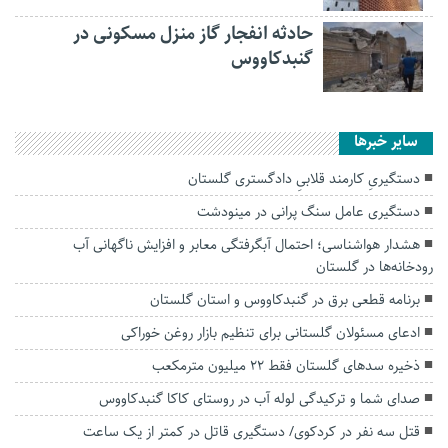
حادثه انفجار گاز منزل مسکونی در
گنبدکاووس
سایر خبرها
دستگیریِ کارمند قلابیِ دادگستری گلستان
دستگیری عامل سنگ پرانی در مینودشت
هشدار هواشناسی؛ احتمال آبگرفتگی معابر و افزایش ناگهانی آب
رودخانه‌ها در گلستان
برنامه قطعی برق در گنبدکاووس و استان گلستان
ادعای مسئولان گلستانی برای تنظیم بازار روغن خوراکی
ذخیره سد‌های گلستان فقط ۲۲ میلیون مترمکعب
صدای شما و ترکیدگی لوله آب در روستای کاکا گنبدکاووس
قتل سه نفر در کردکوی/ دستگیری قاتل در کمتر از یک ساعت