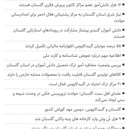
۱۶ هزار دانش‌آموز عضو مراکز کانون پرورش فکری گلستان هستند
نیاز شرق استان گلستان به مرکز پشتیبانی هلال احمر برای امدادرسانی
حوادث
دانش آموزان گنبدی پیشتاز مشارکت در رویدادهای استارتاپی گلستان
هستند
۵۵ درصد مودیان گنبدکاووس اظهارنامه مالیاتی تکمیل کردند
اطلاعیه مهم درباره تعویض شناسنامه و کارت ملی
بررسی وضعیت مخاطره آمیز ترک تحصیل دانش آموزان در استان گلستان
کالاهای تولیدی گلستان قابلیت رقابت با محصولات مشابه خارجی را دارند
۲۱ مرکز ترک اعتیاد در گنبدکاووس فعال است.
علمای اهل سنت گلستان: حوادث تروریستی خللی در وحدت شیعه و
سنی ایجاد نمی‌کند
گلستان و گنبدکاووس، دومین مهد کوراش کشور
۹ هزار تُن وِش وارد کارخانه های پنبه پاکنی گلستان شد
سوداگران حوزه آرد و نان در استان گلستان دستگیر شدند.