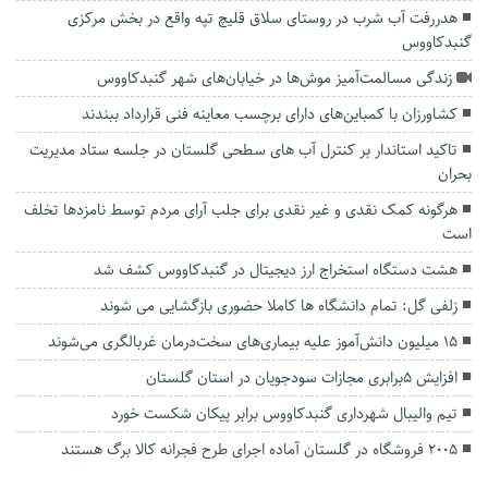
هدررفت آب شرب در روستای سلاق قلیچ تپه واقع در بخش مرکزی
گنبدکاووس
زندگی مسالمت‌آمیز موش‌ها در خیابان‌های شهر گنبدکاووس
کشاورزان با کمباین‌های دارای برچسب معاینه فنی قرارداد ببندند
تاکید استاندار بر کنترل آب های سطحی گلستان در جلسه ستاد مدیریت
بحران
هرگونه کمک نقدی و غیر نقدی برای جلب آرای مردم توسط نامزد‌ها تخلف
است
هشت دستگاه استخراج ارز دیجیتال در گنبدکاووس کشف شد
زلفی گل: تمام دانشگاه ها کاملا حضوری بازگشایی می شوند
۱۵ میلیون دانش‌آموز علیه بیماری‌های سخت‌درمان غربالگری می‌شوند
افزایش ۵برابری مجازات سودجویان در استان گلستان
تیم والیبال شهرداری گنبدکاووس برابر پیکان شکست خورد
۲۰۰۵ فروشگاه در گلستان آماده اجرای طرح فجرانه کالا برگ هستند