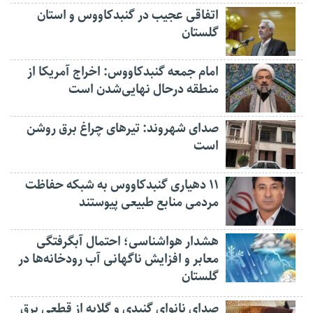
اتفاقی عجیب در‌ گنبدکاووس و استان
گلستان
امام جمعه گنبدکاووس: اخراج آمریکا از
منطقه درحال نهایی‌شدن است
صدای شهروند: تیرهای چراغ برق روشن
است
۱۱ دهیاری گنبدکاووس به شبکه حفاظت
مردمی منابع طبیعی پیوستند
هشدار هواشناسی؛ احتمال آبگرفتگی
معابر و افزایش ناگهانی آب رودخانه‌ها در
گلستان
صدای نانوای گنبدی و گلایه از قطعی برق