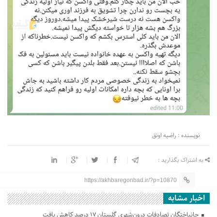
نویسنده : راضیه اونق
به اشتراک بگذارید :
https://akhbaregonbad.ir/?p=10870
اخبار مشابه
جانباختگان تصادفات درون‌شهری گلستان ۱۷ درصد کاهش یافت