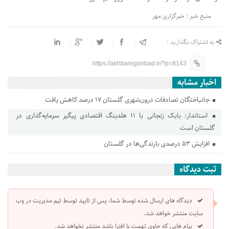
منبع خبر : خبرگزاری مهر
به اشتراک بگذارید :
https://akhbaregonbad.ir/?p=8143
اخبار مشابه
جانباختگان تصادفات درون‌شهری گلستان ۱۷ درصد کاهش یافت
استاندار: بابک زنجانی با ۱۱ هلدینگ اقتصادی پیگیر سرمایه‌گذاری در
گلستان است
افزایش ۵۳ درصدی بارندگی‌ها در گلستان
ثبت دیدگاه
دیدگاه های ارسال شده توسط شما، پس از تایید توسط تیم مدیریت در وب
سایت منتشر خواهد شد.
پیام هایی که حاوی تهمت یا افترا باشد منتشر نخواهد شد.