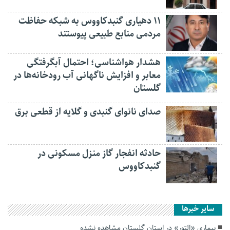
۱۱ دهیاری گنبدکاووس به شبکه حفاظت
مردمی منابع طبیعی پیوستند
هشدار هواشناسی؛ احتمال آبگرفتگی
معابر و افزایش ناگهانی آب رودخانه‌ها در
گلستان
صدای نانوای گنبدی و گلایه از قطعی برق
حادثه انفجار گاز منزل مسکونی در
گنبدکاووس
سایر خبرها
بیماری «اِلتور» در استان گلستان مشاهده نشده