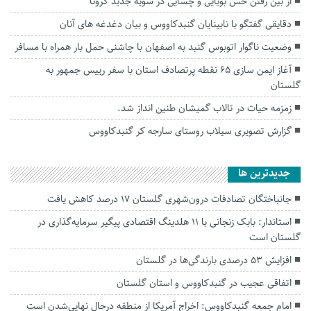
از بین رفتن حس بویایی و چشایی در سویه جدید کرونا
دقایقی گفتگو با نابینایان گنبدکاووس و بیان دغدغه های آنان
وضعیت ناگوار اتوبوس گنبد به اصفهان با چاشنی حمل بار همراه با مسافر
آغاز ایمن سازی ۶۵ نقطه پرتصادف استان با سفر رییس جمهور به
گلستان
زمزمه حیات در تالاب گمیشان طنین انداز شد.
گزارش تصویری سیلاب روستای سارجه کر گنبدکاووس
جديدترين ها
جانباختگان تصادفات درون‌شهری گلستان ۱۷ درصد کاهش یافت
استاندار: بابک زنجانی با ۱۱ هلدینگ اقتصادی پیگیر سرمایه‌گذاری در
گلستان است
افزایش ۵۳ درصدی بارندگی‌ها در گلستان
اتفاقی عجیب در‌ گنبدکاووس و استان گلستان
امام جمعه گنبدکاووس: اخراج آمریکا از منطقه درحال نهایی‌شدن است