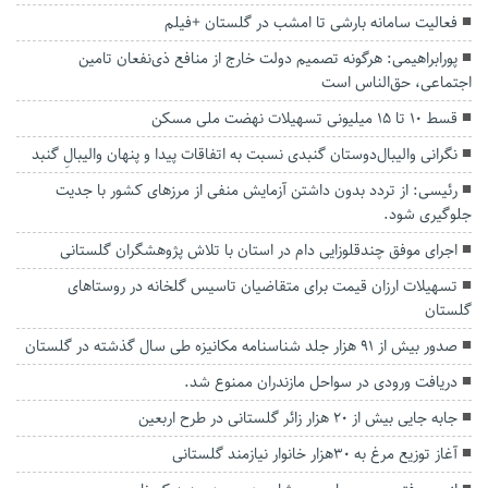
فعالیت سامانه بارشی تا امشب در گلستان +فیلم
پورابراهیمی: هرگونه تصمیم دولت خارج از منافع ذی‌نفعان تامین
اجتماعی، حق‌الناس است
قسط ۱۰ تا ۱۵ میلیونی تسهیلات نهضت ملی مسکن
نگرانی والیبال‌دوستان گنبدی نسبت به اتفاقات‌ پیدا و پنهان والیبالِ گنبد
رئیسی: از تردد بدون داشتن آزمایش منفی از مرزهای کشور با جدیت
جلوگیری شود.
اجرای موفق چندقلوزایی دام در استان با تلاش پژوهشگران گلستانی
تسهیلات ارزان قیمت برای متقاضیان تاسیس گلخانه در روستا‌های
گلستان
صدور بیش از ۹۱ هزار جلد شناسنامه مکانیزه طی سال گذشته در گلستان
دریافت ورودی در سواحل مازندران ممنوع شد.
جابه جایی بیش از ۲۰ هزار زائر گلستانی در طرح اربعین
آغاز توزیع مرغ به ۳۰هزار خانوار نیازمند گلستانی