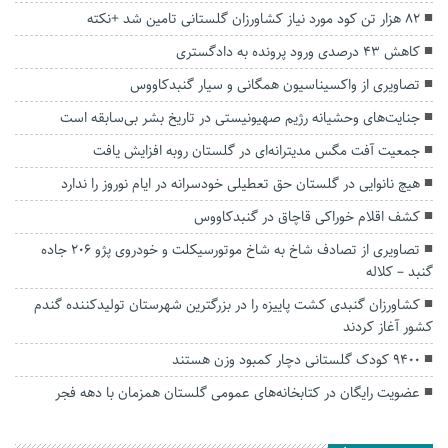
۸۲ هزار تن کود مورد نیاز کشاورزان گلستانی تامین شد +نکته
کاهش ۴۳ درصدی ورود پرونده به دادگستری
تصاویری از واکسیناسیون همگانی و سیار گنبدکاووس
جنایت‌های وحشیانه‌ رژیم صهیونیستی در تاریخ بشر بی‌سابقه است
جمعیت آفت مگس مدیترانه‌ای در گلستان روبه افزایش یافت
هیچ نانوایی در گلستان حق تعطیلی خودسرانه در ایام نوروز را ندارد
کشف اقلام خوراکی قاچاق در گنبدکاووس
تصاویری از تصادف شاخ به شاخ موتورسیکلت و خودروی پژو ۲۰۶‌ جاده
گنبد – کلاله
کشاورزان گنبدی کشت پاییزه را در بزرگترین شهرستان تولیدکننده گندم
کشور آغاز کردند
9400 کودک گلستانی دچار کمبود وزن هستند
عضویت رایگان در کتابخانه‌های عمومی گلستان همزمان با دهه فجر