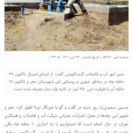
شناسه خبر : 5617 | تاریخ انتشار : 24 دی 1401 - 23:05 |
مدیر امور آب و فاضلاب گنبدکاووس گفت: از ابتدای امسال تاکنون ۲۷
حلقه چاه در مناطق شهری و روستایی این شهرستان حفر و تاکنون ۱۷
حلقه آن با ظرفیت دبی ۲۵۰ لیتر در ثانیه وارد مدار مصرف شده است.
حسین سعیدی‌راد روز شنبه در گفت و گو با خبرنگار ایرنا اظهار کرد: حفر و
تجهیز این چاه‌ها از محل اعتبارات عمرانی شرکت آب و فاضلاب و همکاری
خیران در حال انجام است که امیدواریم با راه اندازی ۱۰ حلقه چاه‌ باقی
مانده، تابستان سال آینده مشکل کمبود آب آشامیدنی گنبدکاووس برطرف