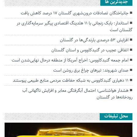
جديدترين ها
جانباختگان تصادفات درون‌شهری گلستان ۱۷ درصد کاهش یافت
استاندار: بابک زنجانی با ۱۱ هلدینگ اقتصادی پیگیر سرمایه‌گذاری در
گلستان است
افزایش ۵۳ درصدی بارندگی‌ها در گلستان
اتفاقی عجیب در‌ گنبدکاووس و استان گلستان
امام جمعه گنبدکاووس: اخراج آمریکا از منطقه درحال نهایی‌شدن است
صدای شهروند: تیرهای چراغ برق روشن است
۱۱ دهیاری گنبدکاووس به شبکه حفاظت مردمی منابع طبیعی پیوستند
هشدار هواشناسی؛ احتمال آبگرفتگی معابر و افزایش ناگهانی آب
رودخانه‌ها در گلستان
محل تبلیغات