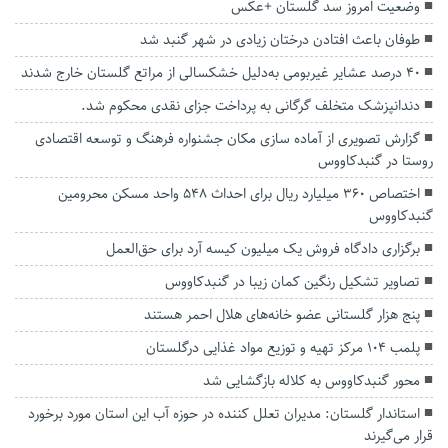
وضعیت امروز سد گلستان +عکس
طوفان باعث افتادن درختان زیادی در شهر گنبد شد
۴۰ درصد عشایر غیربومی به‌دلیل خشکسالی از مراتع گلستان خارج شدند
دندانپزشک متخلف گرگانی به پرداخت جزای نقدی محکوم شد.
گزارش تصویری از آماده سازی مکان جشنواره فرهنگ و توسعه اقتصادی
روستا در گنبدکاووس
اختصاص 360 میلیارد ریال برای احداث 548 واحد مسکن محرومین
گنبدکاووس
برگزاری دادگاه فروش یک میلیون کیسه آرد برای حق‌العمل‌
تصاویر تشکیل رنگین کمان زیبا در‌ گنبدکاووس
پنج هزار گلستانی عضو خانه‌های هلال احمر هستند
پلمب ۱۰۴ مرکز تهیه و توزیع مواد غذایی درگلستان
محور گنبدکاووس به کلاله بازگشایی شد
استاندار گلستان: مدیران تعلل کننده در حوزه آب این استان مورد برخورد
قرار می‌گیرند