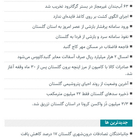
۶۳ آب‌بندان غیرمجاز در بستر گرگانرود تخریب شد
اجرای الگوی کشت بر روی کاغذ فایده‌ای ندارد
ورود سامانه پرفشار بارشی از عصر امروز به استان گلستان
نفوذ سامانه سرد و بارشی از فردا به گلستان
فاجعه فاضلاب در مسکن مهر کاج گنبد
امسال ۲ هزار میلیارد ریال صرف آسفالت معابر گنبدکاووس می‌شود
صادرات کالا با کامیون از مرز اینچه برون گلستان پس از ۳۰ ماه وقفه آغاز
شد.
آخرین وضعیت از روند احیای پتروشیمی گلستان
ذخیره سد‌های گلستان فقط ۲۲ میلیون مترمکعب
۳/۳ میلیون دُز واکسن کرونا در استان گلستان تزریق شد.
جديدترين ها
جانباختگان تصادفات درون‌شهری گلستان ۱۷ درصد کاهش یافت