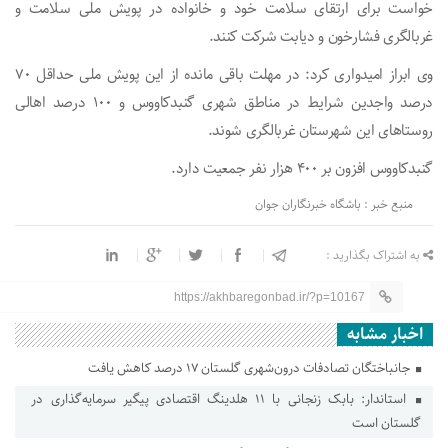
خواست برای ارتقای سلامت خود و خانواده در پویش ملی سلامت و
غربالگری فشارخون و دیابت شرکت کنند.
وی ابراز امیدواری کرد: در مهلت باقی مانده از این پویش ملی حداقل ۷۰
درصد واجدین شرایط در مناطق شهری گنبدکاووس و ۱۰۰ درصد اهالی
روستا‌های این شهرستان غربالگری شوند.
گنبدکاووس افزون بر ۴۰۰ هزار نفر جمعیت دارد.
منبع خبر : باشگاه خبرنگاران جوان
به اشتراک بگذارید :
https://akhbaregonbad.ir/?p=10167
اخبار مشابه
جانباختگان تصادفات درون‌شهری گلستان ۱۷ درصد کاهش یافت
استاندار: بابک زنجانی با ۱۱ هلدینگ اقتصادی پیگیر سرمایه‌گذاری در
گلستان است