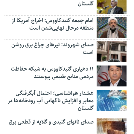
گلستان
امام جمعه گنبدکاووس: اخراج آمریکا از
منطقه درحال نهایی‌شدن است
صدای شهروند: تیرهای چراغ برق روشن
است
۱۱ دهیاری گنبدکاووس به شبکه حفاظت
مردمی منابع طبیعی پیوستند
هشدار هواشناسی؛ احتمال آبگرفتگی
معابر و افزایش ناگهانی آب رودخانه‌ها در
گلستان
صدای نانوای گنبدی و گلایه از قطعی برق