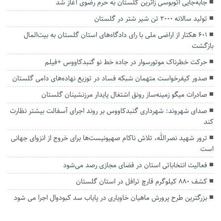
جابه‌جایی اتوبوسی زائرین گلستان به حرم رضوی آغاز شد
تولید سالانه ۲۰۰۰ تن شیر شتر در گلستان
۶۰۱ هکتار از اراضی ملی با رای دادگاه‌های استان گلستان به بیت‌المال
بازگشت
حرکت خطرناک موتورسوار در جاده خط نو گنبدکاووس +فیلم
صدور کیفرخواست متهمان شبکه فساد در توزیع نهاده‌های دامی گلستان
صادرات میگو زمینه‌ساز رونق اشتغال پایدار مرزنشینان گلستان
صدای شهروند: شهرداری گنبدکاووس بر روند اجرای آسفالت بیشتر نظارت
کند
ترور شهید نصرالله، تلاش ناکام صهیونیست‌ها برای خروج از انزوای جهانی
است
فعالیت انتخاباتی استان در فضای مجازی رصد می‌شود
کشف ۸۸۰ کیلوگرم قارچ ترافل در استان گلستان
بزرگترین طرح پرورش ماهیان خاویاری در پایاب سد کبودوال اجرا می شود