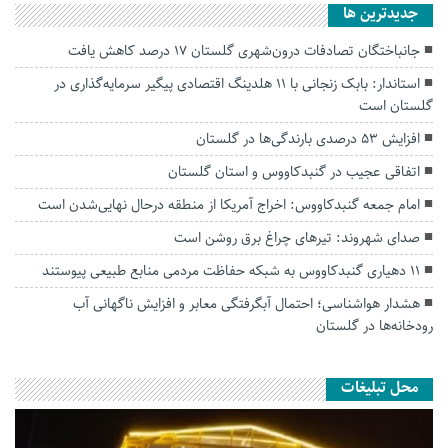
جديدترين ها
جانباختگان تصادفات درون‌شهری گلستان ۱۷ درصد کاهش یافت
استاندار: بابک زنجانی با ۱۱ هلدینگ اقتصادی پیگیر سرمایه‌گذاری در
گلستان است
افزایش ۵۳ درصدی بارندگی‌ها در گلستان
اتفاقی عجیب در‌ گنبدکاووس و استان گلستان
امام جمعه گنبدکاووس: اخراج آمریکا از منطقه درحال نهایی‌شدن است
صدای شهروند: تیرهای چراغ برق روشن است
۱۱ دهیاری گنبدکاووس به شبکه حفاظت مردمی منابع طبیعی پیوستند
هشدار هواشناسی؛ احتمال آبگرفتگی معابر و افزایش ناگهانی آب
رودخانه‌ها در گلستان
محل تبلیغات