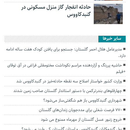
حادثه انفجار گاز منزل مسکونی در
گنبدکاووس
سایر خبرها
مدیرعامل هلال احمر گلستان: جستجو برای یافتن کودک هفت ساله ادامه
دارد.
حاشیه پررنگ و آزاردهنده مراسم نکوداشت مختومقلی فراغی در آق توقای
+فیلم
وزارت کشور خواستار اصلاح سه نقطه حادثه‌خیز در گنبدکاووس شد
چهارقلوهای بندرترکمن با دستور استاندار گلستان صاحب زمین شدند
شهرداری گنبدکاووس باز هم شگفتی‌ساز می‌شود؟
۷۷۰ فرصت شغلی برای مددجویان زندان‌های گلستان
خروج زنبور عسل گلستان از مهرماه ممنوع می شود
پول گندمکاران گنبدکاووس و استان گلستان کی واریز می شود؟