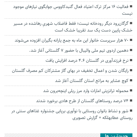
فعالیت ۱۶ مرکز ترک اعتیاد فعال گنبدکاووس جوابگوی نیازهای موجود
نیست
گرگان‌رود دیگر رودخانه نیست؛ فقط فاضلاب شهریِ رهاشده در مسیر
خشک پایین دست یک سد تقریبا خشک است
۷۰ هزار سرپرست خانوار این ماه به جمع یارانه بگیران افزوده می‌شوند
دهمین اردوی تیم ملی والیبال با حضور ۷ گلستانی آغاز شد.
نرخ فرزندآوری در گلستان ۴.۶ درصد افزایش یافت
رایگان شدن و اعمال تخفیف در بهای گاز مشترکان کم مصرف گلستان
کوچ عشایر به مراتع استان گلستان آغاز شد
محموله ترانزیتی امارات وارد مرز ریلی اینچه‌برون شد
۷۴ درصد روستاهای گلستان از طرح هادی برخورد شدند
شور و نشاط بانوان روستایی با نوآوری برپایی جشنواره غذاهای سنتی در
روستای عطابهلکه + گزارش تصویری
جديدترين ها