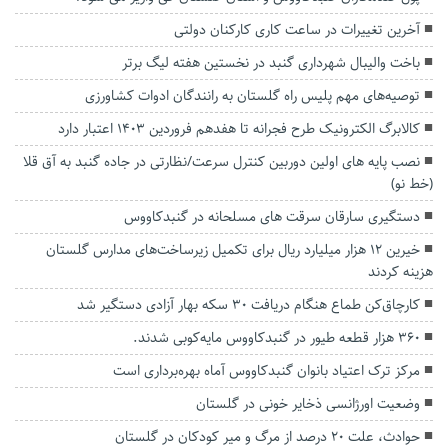
آخرین تغییرات در ساعت کاری کارکنان دولتی
باخت والیبال شهرداری گنبد در نخستین هفته لیگ برتر
توصیه‌های مهم پلیس راه گلستان به رانندگان ادوات کشاورزی
کالابرگ الکترونیک طرح فجرانه تا هفدهم فروردین ۱۴۰۳ اعتبار دارد
نصب پایه های اولین دوربین کنترل سرعت/نظارتی در جاده گنبد به آق قلا
(خط نو)
دستگيری سارقان سرقت های مسلحانه در گنبدكاووس
خیرین ۱۲ هزار میلیارد ریال برای تکمیل زیرساخت‌های مدارس گلستان
هزینه کردند
کارچاق‌کن طماع هنگام دریافت ۳۰ سکه بهار آزادی دستگیر شد
۳۶۰ هزار قطعه طیور در گنبدکاووس مایه‌کوبی شدند.
مرکز ترک اعتیاد بانوان گنبدکاووس آماه بهره‌برداری است
وضعیت اورژانسی ذخایر خونی در گلستان
حوادث، علت ۲۰ درصد از مرگ‌ و‌ میر کودکان در گلستان