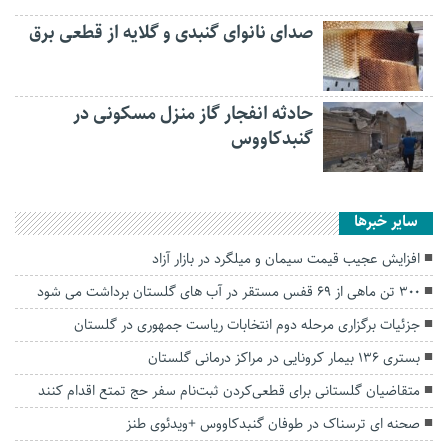
صدای نانوای گنبدی و گلایه از قطعی برق
حادثه انفجار گاز منزل مسکونی در
گنبدکاووس
سایر خبرها
افزایش عجیب قیمت سیمان و میلگرد در بازار آزاد
۳۰۰ تن ماهی از ۶۹ قفس مستقر در آب های گلستان برداشت می شود
جزئیات برگزاری مرحله دوم انتخابات ریاست جمهوری در گلستان
بستری ۱۳۶ بیمار کرونایی در مراکز درمانی گلستان
متقاضیان گلستانی برای قطعی‌کردن ثبت‌نام سفر حج تمتع اقدام کنند
صحنه ای ترسناک در طوفان گنبدکاووس +ویدئوی طنز