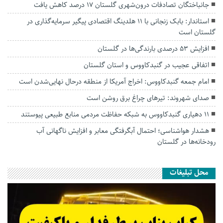
جانباختگان تصادفات درون‌شهری گلستان ۱۷ درصد کاهش یافت
استاندار: بابک زنجانی با ۱۱ هلدینگ اقتصادی پیگیر سرمایه‌گذاری در
گلستان است
افزایش ۵۳ درصدی بارندگی‌ها در گلستان
اتفاقی عجیب در‌ گنبدکاووس و استان گلستان
امام جمعه گنبدکاووس: اخراج آمریکا از منطقه درحال نهایی‌شدن است
صدای شهروند: تیرهای چراغ برق روشن است
۱۱ دهیاری گنبدکاووس به شبکه حفاظت مردمی منابع طبیعی پیوستند
هشدار هواشناسی؛ احتمال آبگرفتگی معابر و افزایش ناگهانی آب
رودخانه‌ها در گلستان
محل تبلیغات