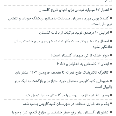
است.
اعتبار ۶۳ میلیارد تومانی برای احیای تاریخ گلستان
گنبدکاووس مهرماه میزبان مسابقات بدمینتون رنکینگ جوانان و انتخابی
تیم ملی است.
افزایش ۱۰ درصدی تولید مرکبات از باغات گلستان
امسال پشه ها زودتر دست بکار شدند، شهرداری برای خدمت رسانی
غافلگیر نشود
هوای خنک تا کی میهمان گلستان است؟
ابتلای ۳ گلستانی به آنفلوانزای H1N1
کالابرگ الکترونیک طرح فجرانه تا هفدهم فروردین ۱۴۰۳ اعتبار دارد
شهرداری گنبدکاووس به‌دنبال خرید امتیاز برای بازگشت به لیگ برتر
والیبال است
رسم غلط تیراندازی، عروسی را در گلستان به عزا تبدیل کرد
یک واحد خبازی متخلف در شهرستان گنبدکاووس پلمب شد.
کشاورزان گلستان برای رفع خطر خشکسالی مزارع گندم، کلزا و جو را