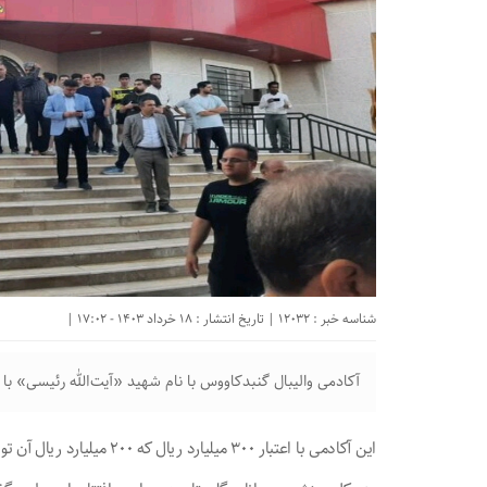
شناسه خبر : 12032 | تاریخ انتشار : 18 خرداد 1403 - 17:02 |
آکادمی والیبال گنبدکاووس با نام شهید «آیت‌الله رئیسی» با
این آکادمی با اعتبار ۳۰۰ میلیارد ریال که ۲۰۰ میلیارد ریال آن توسط دولت سیزدهم تامین شده است به بهره برداری رسید.