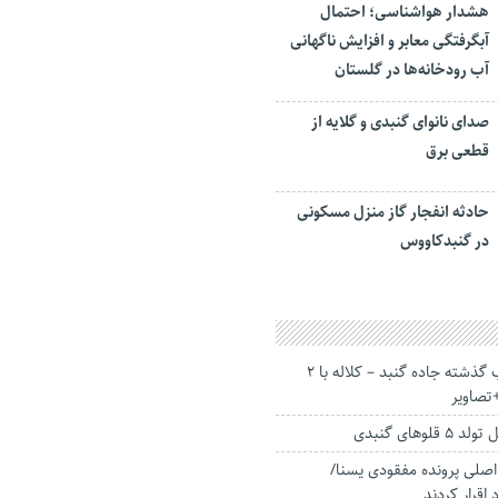
هشدار هواشناسی؛ احتمال
آبگرفتگی معابر و افزایش ناگهانی
آب رودخانه‌ها در گلستان
صدای نانوای گنبدی و گلایه از
قطعی برق
حادثه انفجار گاز منزل مسکونی
در گنبدکاووس
صحنه تصادف شب گذشته جاده گنبد – کلاله با ۲
تصاویر
وهای گنبدی
۴ متهم اصلی پرونده مفقودی یسنا/
اقرار کردند