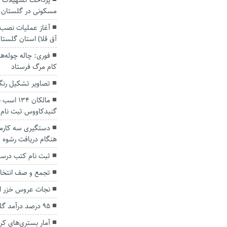
مسکونی در گلستان
آغاز عملیات نصب 
آق قلا) استان گلستا
فوری: چاله چوله‌ه
کام مرگ فرستاد
تصاویر تشکیل رنگی
مالکان ۴
گنبدکاووس ثبت نام 
دستگیری سه کارمن
هنگام دریافت رشوه
ثبت نام کتب درسی تا ۱۰ شهری
تجمع و صف انتخابا
نجات عروس خزر از
۹۵ درصد درآمد گلستان از مالیات تامین می‌شود
آمار بستری‌های کر