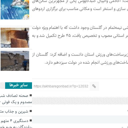
ت: آکادمی والیبال گنبدکاووس یکی از مجهزترین سالن‌های
رزشی، پنج سالن بدن سازی و استخر است و مکانی مناسب برای برگزاری اردو‌های
افزود: تا قبل از دولت سیزدهم ۱۱۰ پروژه ورزشی نیمه‌تمام در گلستان وجود داشت که با اهتمام ویژه دولت
جهادی و انقلابی آیت الله رئیسی و اعتبارات خوبی که در ۲ سفر استانی مصوب و تخصیص یافت، ۴۵ طرح تکمیل شد و به
ر توسعه زیرساخت‌های ورزش استان دانست و اضافه کرد: گلستان از
سایر خبرها
https://akhbaregonbad.ir/?p=12032
مصدوم و یک فوتی +
شیرین و جذاب مثل تولد 5 قل
دستگیری 
ربایندگان به جرم خود 