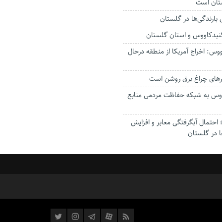
ستان است
گنبدکاووس و استان گلستان
وس: اخراج آمریکا از منطقه درحال
رهای چراغ برق روشن است
اووس به شبکه حفاظت مردمی منابع
حتمال آبگرفتگی معابر و افزایش
ا در گلستان