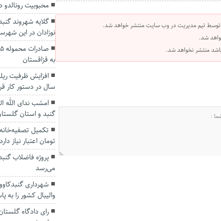
محبوبیت رونالدو در
گلایه شهروند گنبد
 توسط تیم مدیریت در وب سایت منتشر خواهد شد.
نوزادان در‌ این شهرس
واهد شد.
 باشد منتشر نخواهد شد.
به قزاقستان
سال در دستور کار قر
امشب ندای الله ا
گنبد و استان گلستا
تومان اعتبار نیاز دارد
پروژه فاضلاب گنبد
می‌رسد
شهرداری گنبدکاووس
والیبال کشور را به پ
رای دادگاه گلستان 