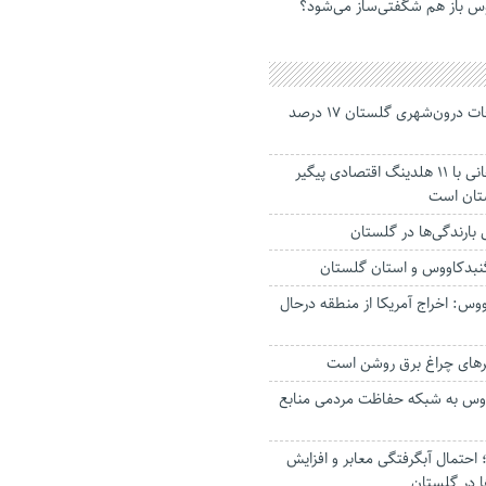
س باز هم شگفتی‌ساز می‌شود؟
جانباختگان تصادفات درون‌شهری گلستان ۱۷ درصد
استاندار: بابک زنجانی با ۱۱ هلدینگ اقتصادی پیگیر
ستان است
گنبدکاووس و استان گلستان
وس: اخراج آمریکا از منطقه درحال
رهای چراغ برق روشن است
اووس به شبکه حفاظت مردمی منابع
حتمال آبگرفتگی معابر و افزایش
ا در گلستان