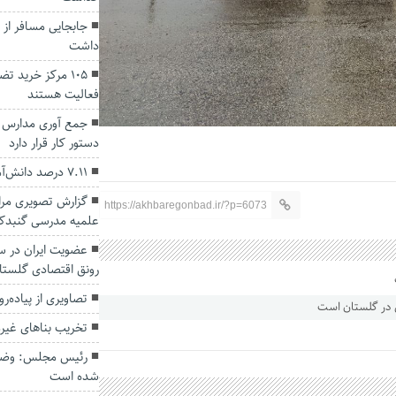
داشت
۱۰۵ مرکز خرید 
فعالیت هستند
جمع آوری مدارس 
دستور کار قرار دارد
۷.۱۱ درصد دانش‌آموزان گلستانی چاق هستند
گزارش تصویری مرا
https://akhbaregonbad.ir/?p=6073
علمیه مدرسی گنبدک
عضویت ایران در س
رونق اقتصادی گلست
تصاویری از پیاده‌ر
تخریب بناهای غیرم
رئیس مجلس: وضع گ
شده است