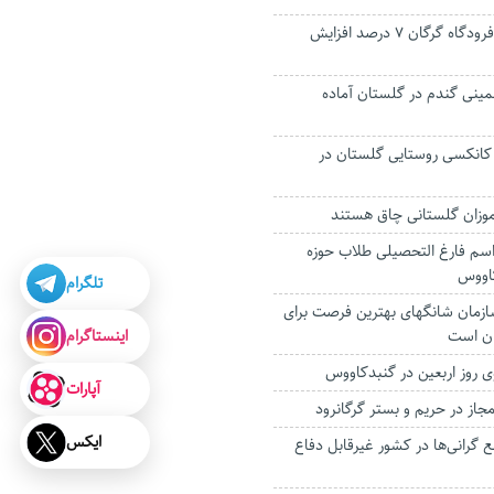
جابجایی مسافر از فرودگاه گرگان ۷ درصد افزایش
تضمینی گندم در گلستان آماده
کانکسی روستایی گلستان در
سم فارغ التحصیلی طلاب حوزه
اووس
تلگرام
ازمان شانگهای بهترین فرصت برای
اینستاگرام
ان است
وی روز اربعین در گنبدکاووس
آپارات
جاز در حریم و بستر گرگانرود
ایکس
رانی‌ها در کشور غیرقابل دفاع