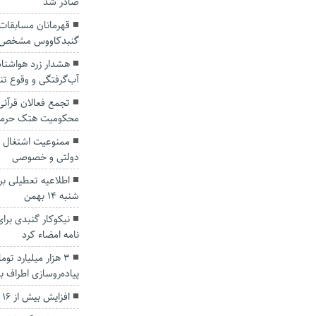
صادر شد
گنبدکاووس مشخص 
هشدار زرد هواشنا
آب‌گرفتگی و وقوع تند
تجمع فعالان قرآن
محکومیت هتک حرمت
ممنوعیت اشتغال م
دولتی و خصوصی
اطلاعیه تعطیلی ب
شنبه ۱۴ بهمن
نیکوکار گنبدی برا
نامه امضاء کرد
۳ هزار میلیارد توم
پیاده‌روسازی اطراف 
افزایش بیش از ۱۶ درصدی اهدای خون در گلستان