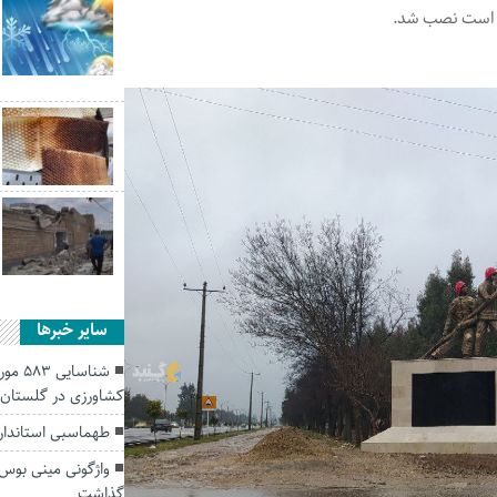
وف است نصب شد.
سایر خبرها
شناسا
کشاورزی در گلستان
طهماسبی استاندار
گذاشت