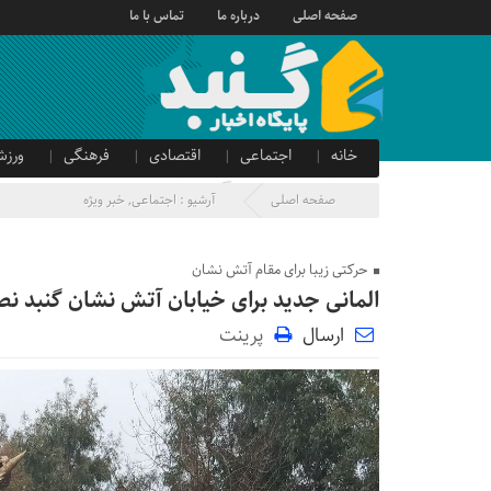
صفحه اصلی
درباره ما
تماس با ما
خانه
اجتماعی
اقتصادی
فرهنگی
ورزش
صدای شهروند
آگهی دولتی
صفحه اصلی
آرشیو :
اجتماعی
,
خبر ویژه
حرکتی زیبا برای مقام آتش نشان
المانی جدید برای خیابان آتش نشان گنبد 
ارسال
پرینت