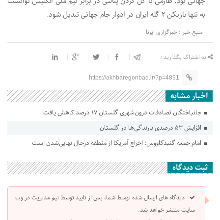
جهانی بود. طارمی با گل کردن پنالتی در برابر تیم ملی انگلیس توانست
به تنها بازیکن ۲ گله ایران در ادوار جام جهانی تبدیل شود.
منبع خبر : خبرگزاری ایرنا
به اشتراک بگذارید :
https://akhbaregonbad.ir/?p=4891
اخبار مشابه
جانباختگان تصادفات درون‌شهری گلستان ۱۷ درصد کاهش یافت
افزایش ۵۳ درصدی بارندگی‌ها در گلستان
امام جمعه گنبدکاووس: اخراج آمریکا از منطقه درحال نهایی‌شدن است
ثبت دیدگاه
دیدگاه های ارسال شده توسط شما، پس از تایید توسط تیم مدیریت در وب
سایت منتشر خواهد شد.