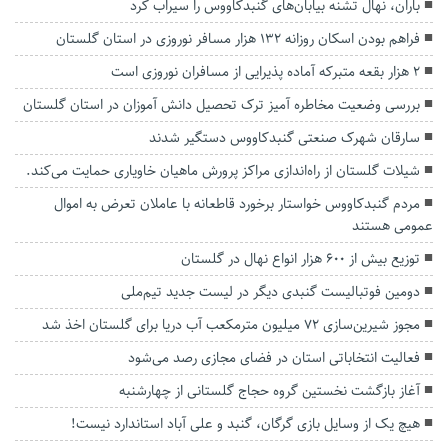
باران، نهال تشنه بیابان‌های گنبدکاووس را سیراب کرد
فراهم بودن اسکان روزانه ۱۳۲ هزار مسافر نوروزی در استان گلستان
۲ هزار بقعه متبرکه آماده پذیرایی از مسافران نوروزی است
بررسی وضعیت مخاطره آمیز ترک تحصیل دانش آموزان در استان گلستان
سارقان شهرک صنعتی گنبدکاووس دستگیر شدند
شیلات گلستان از راه‌اندازی مراکز پرورش ماهیان خاویاری حمایت می‌کند.
مردم گنبدکاووس خواستار برخورد قاطعانه با عاملان تعرض به اموال
عمومی هستند
توزیع بیش از ۶۰۰ هزار انواع نهال در گلستان
دومین فوتبالیست گنبدی دیگر در لیست جدید تیم‌ملی
مجوز شیرین‌سازی ۷۲ میلیون مترمکعب آب دریا برای گلستان اخذ شد
فعالیت انتخاباتی استان در فضای مجازی رصد می‌شود
آغاز بازگشت نخستین گروه حجاج گلستانی از چهارشنبه
هیچ یک از وسایل بازی گرگان، گنبد و علی آباد استاندارد نیست!