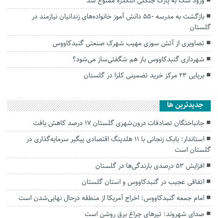
ورود سگ به پارک جنگلی النگدره ممنوع شد
بازگشت به مدرسه ۵۵۰ دانش آموز خانواده‌های زندانیان نیازمند در
گلستان
تصاویری از آتش سوزی مهیب شهرک صنعتی گنبدکاووس
شهرداری گنبدکاووس باز هم شگفتی‌ساز می‌شود؟
برپایی ۲۳ مرکز خرید تضمینی کلزا در گلستان
جديدترين ها
جانباختگان تصادفات درون‌شهری گلستان ۱۷ درصد کاهش یافت
استاندار: بابک زنجانی با ۱۱ هلدینگ اقتصادی پیگیر سرمایه‌گذاری در
گلستان است
افزایش ۵۳ درصدی بارندگی‌ها در گلستان
اتفاقی عجیب در‌ گنبدکاووس و استان گلستان
امام جمعه گنبدکاووس: اخراج آمریکا از منطقه درحال نهایی‌شدن است
صدای شهروند: تیرهای چراغ برق روشن است