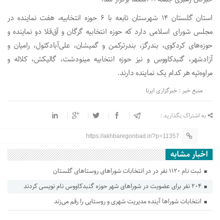
استان گلستان ۱۴ شهرستان تابعه با ۶ حوزه انتخابیه، هفت نماینده در
مجلس شورای اسلامی دارد که حوزه انتخابیه گرگان و آق‌قلا دو نماینده و
حوزه‌های کردکوی، بندرگز، بندرترکمن و گمیشان، علی‌آبادکتول، رامیان و
آزادشهر، گنبدکاووس و نیز حوزه انتخابیه مینودشت، گالیکش، کلاله و
مراوه‌تپه هر کدام یک نماینده دارند.
منبع خبر : خبرگزاری ایرنا
به اشتراک بگذارید :
https://akhbaregonbad.ir/?p=11357
اخبار مشابه
ثبت نام ۱۱۲۰ نفر در در انتخابات شورا‌های روستا‌های گلستان
۲۰۴ نفر برای عضویت در شوراهای شهر حوزه گنبدکاووس نام نویسی کردند
انتخابات شوراها آینده مدیریت شهری و روستایی را رقم می‌زند