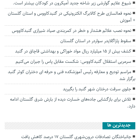
شیوع علایم گوارشی زیر شاخه جدید اُمیکرون در کودکان بیشتر است.
نحوه فعالسازی طرح کالابرگ الکترونیکی در گنبدکاووس و استان گلستان
+ آموزش
نحوه نصب علائم هشدار و خطر در کمربندی صیاد شیرازی گنبدکاووس
سقوط پاراگلایدر سواردر در استان گلستان
کشف بیش از ۱۵ میلیارد ریال مواد خوراکی و بهداشتی قاچاق در گنبد
سرمربی استقلال گنبدکاووس: شکست مقابل پاس را جبران می‌کنیم
مراسم تودیع و معارفه رئیس آموزشکده فنی و حرفه ای دختران کوثر گنبد
برگزار شد
جلوی سرقت درختان شهر گنبد را بگیرید
تلاش برای بازگشایی جاده‌های خسارت دیده از بارش شرق گلستان ادامه
دارد.
جديدترين ها
جانباختگان تصادفات درون‌شهری گلستان ۱۷ درصد کاهش یافت