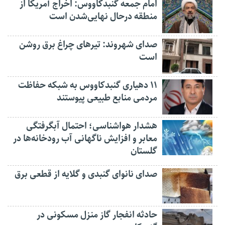
امام جمعه گنبدکاووس: اخراج آمریکا از
منطقه درحال نهایی‌شدن است
صدای شهروند: تیرهای چراغ برق روشن
است
۱۱ دهیاری گنبدکاووس به شبکه حفاظت
مردمی منابع طبیعی پیوستند
هشدار هواشناسی؛ احتمال آبگرفتگی
معابر و افزایش ناگهانی آب رودخانه‌ها در
گلستان
صدای نانوای گنبدی و گلایه از قطعی برق
حادثه انفجار گاز منزل مسکونی در