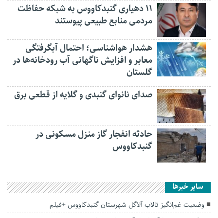
۱۱ دهیاری گنبدکاووس به شبکه حفاظت
مردمی منابع طبیعی پیوستند
هشدار هواشناسی؛ احتمال آبگرفتگی
معابر و افزایش ناگهانی آب رودخانه‌ها در
گلستان
صدای نانوای گنبدی و گلایه از قطعی برق
حادثه انفجار گاز منزل مسکونی در
گنبدکاووس
سایر خبرها
وضعیت غم‌انگیز تالاب آلاگل شهرستان گنبدکاووس +فیلم