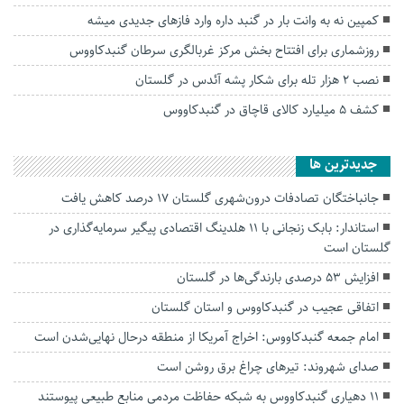
کمپین نه به وانت بار در گنبد داره وارد فازهای جدیدی میشه
روزشماری برای افتتاح بخش مرکز غربالگری سرطان گنبدکاووس
نصب ۲ هزار تله برای شکار پشه آئدس در گلستان
کشف ۵ میلیارد کالای قاچاق در گنبدکاووس
جديدترين ها
جانباختگان تصادفات درون‌شهری گلستان ۱۷ درصد کاهش یافت
استاندار: بابک زنجانی با ۱۱ هلدینگ اقتصادی پیگیر سرمایه‌گذاری در
گلستان است
افزایش ۵۳ درصدی بارندگی‌ها در گلستان
اتفاقی عجیب در‌ گنبدکاووس و استان گلستان
امام جمعه گنبدکاووس: اخراج آمریکا از منطقه درحال نهایی‌شدن است
صدای شهروند: تیرهای چراغ برق روشن است
۱۱ دهیاری گنبدکاووس به شبکه حفاظت مردمی منابع طبیعی پیوستند