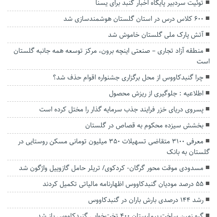
توئیت سردبیر پایگاه اخبار گنبد برای یسنا
۶۰۰ کلاس درس در استان گلستان هوشمندسازی شد
آتش پارک ملی گلستان خاموش شد
منطقه آزاد تجاری – صنعتی اینچه برون، مرکز توسعه همه جانبه گلستان
است
چرا گنبدکاووس از محل برگزاری جشنواره اقوام حذف شد؟
اطلاعیه : جلوگیری از ریزش محصول
پسروی دریای خزر فرایند جذب سرمایه گذار را مختل کرده است
بخشش سیزده محکوم به قصاص در گلستان
معرفی ۳۱۰۰ متقاضی تسهیلات ۳۵۰ میلیون تومانی مسکن روستایی در
گلستان به بانک
مسدودی موقت محور گرگان- کردکوی/ تریلر حامل گازوییل واژگون شد
۵۵ درصد مودیان گنبدکاووس اظهارنامه مالیاتی تکمیل کردند
رشد ۱۴۴ درصدی بارش باران در گنبدکاووس
گره زمین ساخت بیمارستان ۴۰۰ تخت‌خوابی گنبدکاووس باز شد