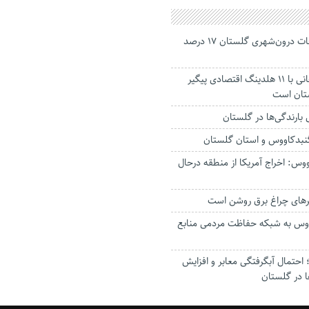
جانباختگان تصادفات درون‌شهری گلستان ۱۷ درصد
استاندار: بابک زنجانی با ۱۱ هلدینگ اقتصادی پیگیر
ستان است
گنبدکاووس و استان گلستان
وس: اخراج آمریکا از منطقه درحال
رهای چراغ برق روشن است
اووس به شبکه حفاظت مردمی منابع
حتمال آبگرفتگی معابر و افزایش
ا در گلستان