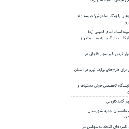
ی میدان امام حسین(ع)
اعمال قانون خودروهای با پلاک مخدوش/جریمه۵۰۰
ته امداد امام‌ خمینی (ره)
یگاه اخبار گنبد به مناسبت روز
 بیش از ۱۲ هزار قرص غیر مجاز قاچاق در
یال برای طرح‌های وزارت نیرو در استان
نمایشگاه تخصصی فرش دستباف و
هر گنبدکاووس
 دادستان جدید شهرستان
دند.
: ۴۰ درصد نامزدهای انتخابات مجلس در