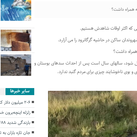
ه همراه داشت؟
ی که اکثر اوقات شاهدش هستیم.
هروندان ساکن در حاشیه گرگانرود را می آزارد.
 همراه داشت؟
یل شود، سالهای سال است پس از احداث سدهای بوستان و
و بوی ناخوشایند چیزی برای مردم گنبد ندارد.
سایر خبرها
۲۰۶ میلیون دلار کالای غیرنفتی از گلستان صادر شد
زلزله اینچه‌برون 
بارندگی شدید ۴۸۸ میلیارد ریال به آزادشهر خسارت زد
جان تازه باران به 