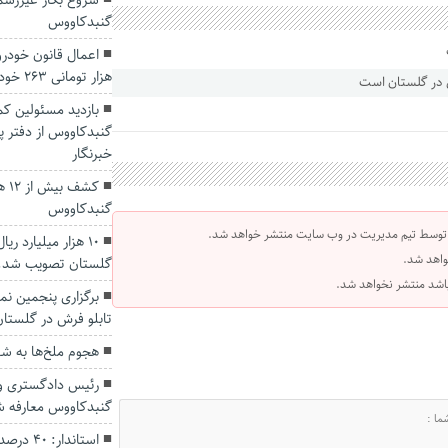
شروع بکار غیررسم
گنبدکاووس
هزار تومانی ۲۶۳ خودرو
بازدید مسئولین کمی
گنبدکاووس از دفتر پا
خبرنگار
کشف
گنبدکاووس
 توسط تیم مدیریت در وب سایت منتشر خواهد شد.
۱۰ هزار میلیارد ر
واهد شد.
گلستان تصویب شد.
 باشد منتشر نخواهد شد.
برگزاری پنجمین 
تابلو فرش در گلستان
هجوم ملخ‌ها به ش
رئیس دادگستری و
گنبدکاووس معارفه ش
استاندار