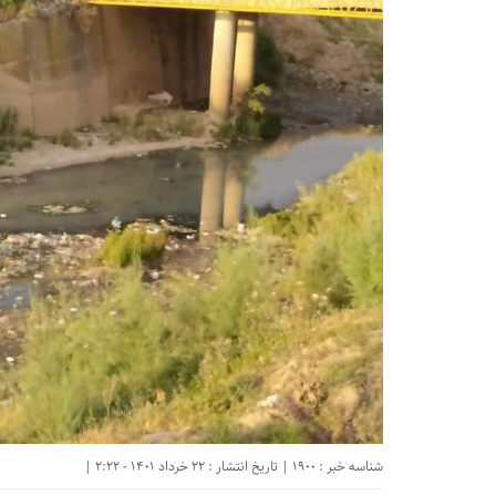
شناسه خبر : 1900 | تاریخ انتشار : 22 خرداد 1401 - 2:22 |