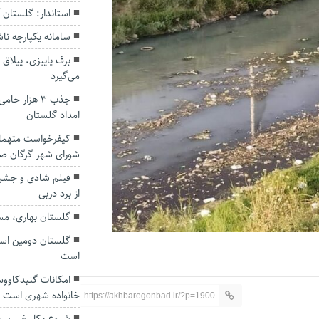
استاندار: گلستان 
سامانه یکپارچه نا
برف پاییزی، ییلاق 
می‌گیرد
جذب ۳ هزار 
امداد گلستان
کیفرخواست متهمان
شورای شهر گرگان ص
فیلم شادی و جشن 
از برد دربی
گلستان بهاری، مس
گلستان دومین است
است
امکانات گنبدکاوو
خانواده شهری است
https://akhbaregonbad.ir/?p=1900