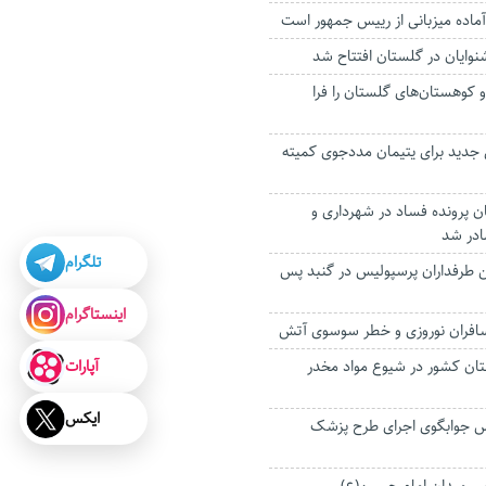
آماده میزبانی از رییس جمهور است
شنوایان در گلستان افتتاح شد
و کوهستان‌های گلستان را فرا
حامی جدید برای یتیمان مددجوی کمیته
 پرونده فساد در شهرداری و
ادر شد
تلگرام
طرفداران پرسپولیس در گنبد پس
اینستاگرام
افران نوروزی و خطر سوسوی آتش
آپارات
ان کشور در شیوع مواد مخدر
ایکس
س جوابگوی اجرای طرح پزشک