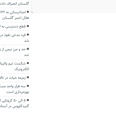
گلستان انصراف دادن
هلال احمر گلستان
قطع دسترسی به ای
فرد مدعی نفوذ در
شد
حد و مرز نیمی از
شد
شکست تیم والیبال
الکترونیک‌
زمزمه حیات در تال
سه هزار واحد مسک
بهره‌برداری است
5 الی 50 کر
گنبدکاووس در آستانه