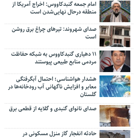
امام جمعه گنبدکاووس: اخراج آمریکا از
منطقه درحال نهایی‌شدن است
صدای شهروند: تیرهای چراغ برق روشن
است
۱۱ دهیاری گنبدکاووس به شبکه حفاظت
مردمی منابع طبیعی پیوستند
هشدار هواشناسی؛ احتمال آبگرفتگی
معابر و افزایش ناگهانی آب رودخانه‌ها در
گلستان
صدای نانوای گنبدی و گلایه از قطعی برق
حادثه انفجار گاز منزل مسکونی در