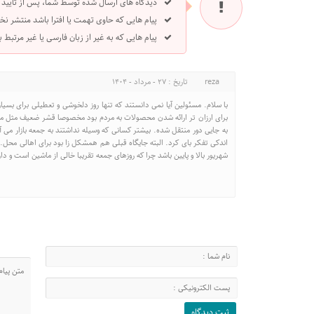
دیدگاه های ارسال شده توسط شما، پس از تایید
پیام هایی که حاوی تهمت یا افترا باشد منتشر نخ
پیام هایی که به غیر از زبان فارسی یا غیر مرتبط
reza
تاریخ : 27 - مرداد - 1404
با سلام. مسئولین آیا نمی دانستند که تنها روز دلخوشی و تعطیلی برای بسی
برای ارزان تر ارائه شدن محصولات به مردم بود مخصوصا قشر ضعیف مثل ما 
به جایی دور منتقل شده. بیشتر کسانی که وسیله نداشتند به جمعه بازار می 
اندکی تفکر بای کرد. البته جایگاه قبلی هم همشکل زا بود برای اهالی م
شهریور بالا و پایین باشد چرا که روزهای جمعه تقریبا خالی از ماشین است و د