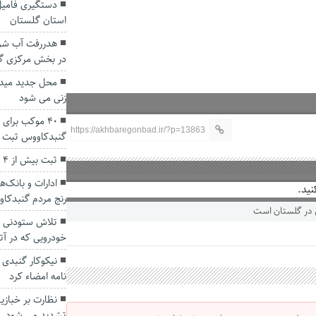
دستگیری فامیل
استان گلستان
هدررفت آب شرب
در بخش مرکزی گ
محل جدید میدان
زنی می شود
۴۰ موکب برای 
https://akhbaregonbad.ir/?p=13863
گنبدکاووس ثبت ن
ثبت بیش از ۴ میلیون تردد در محور‌های گلستان
ادارات و بانک‌ه
نید.
رنج مردم گنبدکاو
تلاش ستودنی ه
خودرویی که در آ
نیکوکار گنبدی 
نامه امضاء کرد
نظارت بر خباز
تشدید می شود