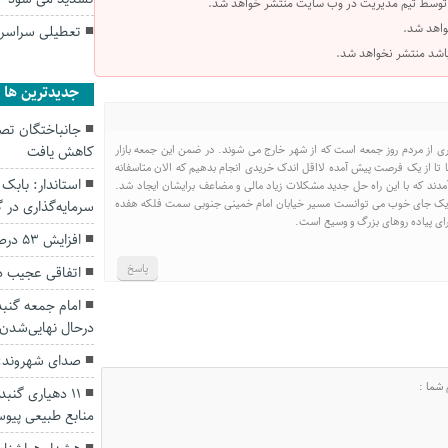
 توسط تیم مدیریت در وب سایت منتشر خواهد شد.
واهد شد.
تعطیلی سراسری
 باشد منتشر نخواهد شد.
جديدترين ها
اری از مردم روز جمعه است که از شهر خارج می شوند. در ضمن این جمعه بازار
کاهش یافت
تا از یک فرصت پیش آمده لااقل اندک خریدی انجام بدهیم که الان متاسفانه
آمدند که با این راه حل جدید مشکلات زیاد مالی و مضاعف برایشان ایجاد شد.
حل.یک جای خوب می توانست مسیر خیابان امام خمینی جنوبی سمت فلکه هفده
سرمایه‌گذاری در
ارای پیاده روهای بزرگ و وسیع است.
افزایش ۵۳ درصدی بارندگی‌ها در گلستان
پاسخ
اتفاقی عجیب د
امام جمعه گنبد
درحال نهایی‌شدن
صدای شهروند: 
۱۱ دهیاری گن
منابع طبیعی پیوس