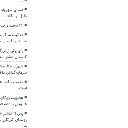
شد.
صدای شهروند:
دلیل نوسانات
۶۶ درصد واحدهای روستایی کشور سنددار شدند
فعالیت مراکز س
دبستان تا پایان 
رأی یکی از بزر
گلستان صادر شد
شهرک هزار هکتا
سرمایه‌گذاران دا
تقویت توانایی‌
است
عضویت رایگان 
همزمان با دهه فج
پس از انتشار خ
روستای کورکلی-قلن
شد