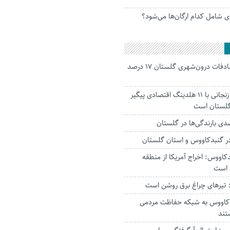
 شامل کدام ارگان‌ها می‌شود؟
جانباختگان تصادفات درون‌شهری گلستان ۱۷ درصد
استاندار: بابک زنجانی با ۱۱ هلدینگ اقتصادی پیگیر
 گلستان است
ر‌ گنبدکاووس و استان گلستان
کاووس: اخراج آمریکا از منطقه
 است
تیرهای چراغ برق روشن است
بدکاووس به شبکه حفاظت مردمی
تند