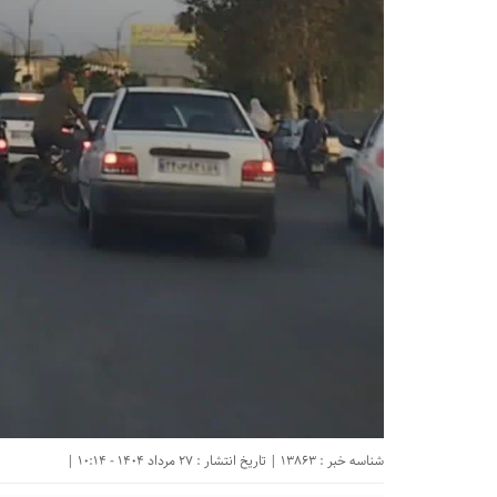
شناسه خبر : 13863 | تاریخ انتشار : 27 مرداد 1404 - 10:14 |