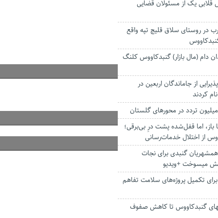
 قلابی یک از مسئولان قضایی
 در روستای سلاق قلیچ تپه واقع
نبدکاووس
 دام (مال بازار) گنبدکاووس کلنگ
پذیرایی از جاماندگان اربعین در
ام کردند
ا باز، اما قفل‌شده پشت درِ بی‌برقی؛
وس از اختلال خدمات‌رسانی
مشهریان گنبدی برای نجات
تش میسوخت +ویدیو
برای تکمیل پروژه‌های سلامت تفاهم
یهای گنبدکاووس تا کاهش صفوف