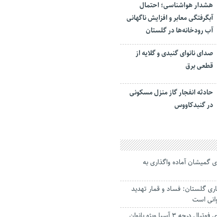
هشدار هواشناسی؛ احتمال
آبگرفتگی معابر و افزایش ناگهانی
آب رودخانه‌ها در گلستان
صدای نانوای گنبدی و گلایه از
قطعی برق
حادثه انفجار گاز منزل مسکونی
در گنبدکاووس
 گمیشان آماده واگذاری به
ری گلستان: فساد و قمار تهدید
انی است
برگزاری کلاس داوری فوتبال درجه ۳ آسیا ویژه بانوان