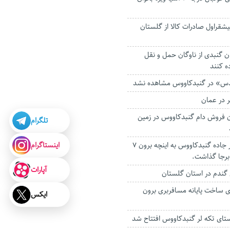
شقراول صادرات کالا از گلستان
ان گنبدی از ناوگان حمل و نقل
ه کنند
ئدس» در گنبدکاووس مشاهده نشد
ر در عمان
 فروش دام گنبدکاووس در زمین
تلگرام
اینستاگرام
واژگونی یک تیبا در جاده گنبدکاووس به اینچه برون ۷
رجا گذاشت.
آپارات
گندم در استان گلستان
۴ درصدی ساخت پایانه مسافربری برون
ایکس
تای تکه لر گنبدکاووس افتتاح شد