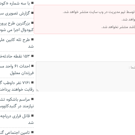
با سه شماره «کودک
 توسط تیم مدیریت در وب سایت منتشر خواهد شد.
گزارش تصویری سی
واهد شد.
بزرگترین طرح پرور
 باشد منتشر نخواهد شد.
کبودوال اجرا می شود
طرح تله کابین عل
شد
۱۵۳ نقطه حادثه‌خیز گلستان به ایمن‌سازی نیاز دارد
احداث ۶۱ وا
فرزندان معلول
۷۱۶۱ نفر داوط
رقابت خواهند پرداخت
نیازمند در گنبدکاوو
قاتل فراری دریاچ
شد