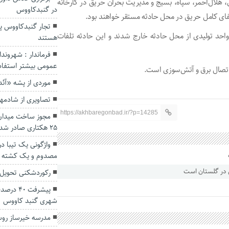
 هلال‌احمر، سپاه، بسیج و مدیریت بحران حریق در کارخانه
در گنبدکاووس
فای کامل حریق در محل حادثه مستقر خواهند بود.
تجار گنبدکاووس پی
 واحد تولیدی از محل حادثه خارج شدند و این حادثه تلفات
هستند
فرماندار : شهروند
عمومی بیشتر استفاد
اتصال برق و آتش‌سوزی است.
موردی از پشه «آ
تصاویری از شادمه
https://akhbaregonbad.ir/?p=14285
مجوز ساخت میدان
۲۵ هکتاری صادر شد
مصدوم و یک کشته ب
رکوردشکنی تحویل 
پیشرفت ۰
شهری گنبد کاووس
مدرسه خیرساز روس