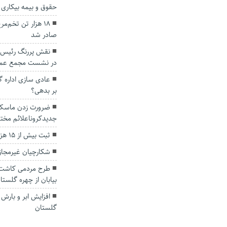
حقوق و بیمه بیکاری 
۱۸ هزار تن تخم‌م
صادر شد
نقش پررنگ رئیس 
در نشست مجمع عمو
عادی سازی اداره گ
بر بدهی؟
ضرورت زدن ماسک و
جدیدکروناعلائم مختل
ثبت بیش از ۱۵ هزار واقعه ولادت در گلستان
شکارچیان غیرمجاز 
طرح مردمی کاشت 
بیابان از چهره گلستا
افزایش ابر و بارش پ
گلستان