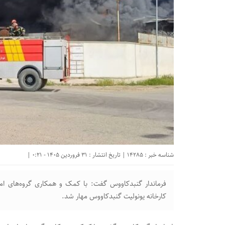
شناسه خبر : 14285 | تاریخ انتشار : 31 فروردین 1405 - 0:21 |
فرماندار گنبدکاووس گفت: با کمک و همکاری گروه‌های امد
کارخانه یونولیت گنبدکاووس مهار شد.