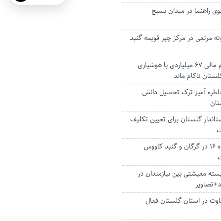
لوی راهنما در میدان بسیج
یون بوته مرتعی در مرکز چپر قویمه گنبد
نقشه آزادی محکوم مالی ۶۷ میلیاردی با هوشیاری
تان ناکام ماند
طره آمیز ترک تحصیل دانش
تان
‌ای استاندار گلستان برای تعیین تکلیف
ت
افتتاح دو مرکز ماده ۱۶ در گرگان و گنبد کاووس
ت
یع ۸ هزار بسته معیشتی بین نیازمندان در‌
د+تصاویر
اوت در استان گلستان فعال