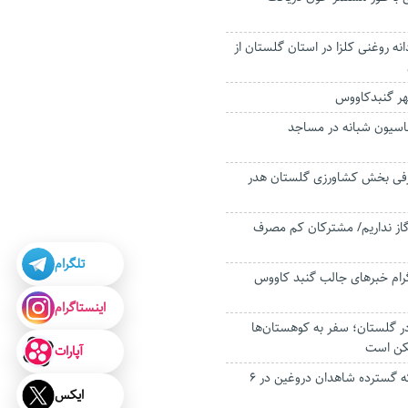
ر تن دانه روغنی کلزا در استان گلستان از
هر گنبدکاووس
اسیون شبانه در مساجد
رفی بخش کشاورزی گلستان هدر
گاز نداریم/ مشترکان کم مصرف
تلگرام
گرام خبرهای جالب گنبد کاووس
اینستاگرام
در گلستان؛ سفر به کوهستان‌ها
مکن است
آپارات
شناسایی یک شبکه گسترده شاهدان دروغین در ۶
ایکس