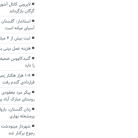
لایروبی کانال آشور
گرگان بازگرداند
استاندار: گلستان آ
آسیای میانه است
ثبت بیش از ۴ میلیون تردد در محور‌های گلستان
هزینه عمل بینی ی
گنبدکاووس ضعیف 
را دارد
۱۰۸ هزار هکتار
قراردادی گندم رفت
پیکر مرد مفقودی 
روستای مبارک آباد پ
زنان گلستان، بازو
پرمشغله بهاری
شهردار مینودشت به
رجوع برکنار شد