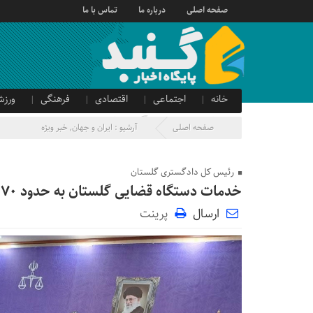
صفحه اصلی
درباره ما
تماس با ما
خانه
اجتماعی
اقتصادی
فرهنگی
ورزش
صدای شهروند
آگهی دولتی
صفحه اصلی
آرشیو :
ایران و جهان
,
خبر ویژه
رئیس کل دادگستری گلستان
خدمات دستگاه قضایی گلستان به حدود ۷۰ هزار نفر به صورت ماهانه
ارسال
پرینت