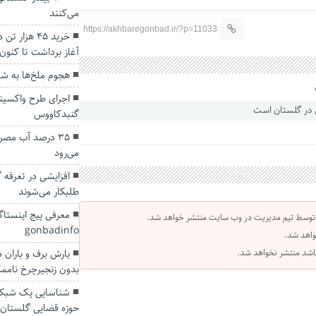
می‌کنند
https://akhbaregonbad.ir/?p=11033
خرید ۴۵ هزا
آغاز برداشت تا کنون
هجوم ملخ‌ها به ش
اجرای طرح واکسین
گنبدکاووس
۳۵ درصد آب مص
می‌رود
افزایشی در تعرفه 
طلبکار می‌شوند
معرفی پیج اینستا
 توسط تیم مدیریت در وب سایت منتشر خواهد شد.
gonbadinfo
واهد شد.
 باشد منتشر نخواهد شد.
بارش برف و باران 
بدون زنجیرچرخ نام
حوزه قضایی گلستان