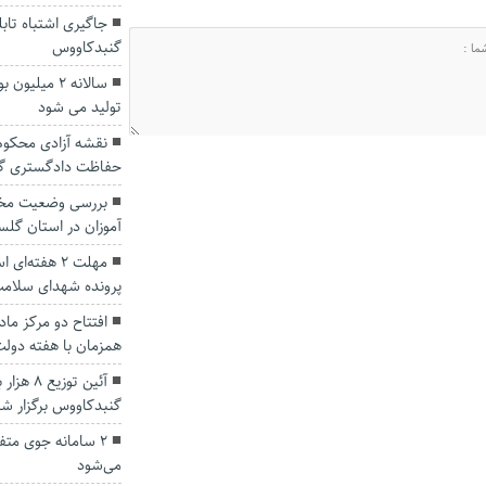
جاگیری اشتباه تاب
گنبدکاووس
سالانه ۲ میل
تولید می شود
حفاظت دادگستری گلس
بررسی وضعیت مخا
آموزان در استان گلس
مهلت ۲ هفته
پرونده شهدای سلام
همزمان با هفته دول
آئین توز
گنبدکاووس برگزار ش
2 سامانه جوی متف
می‌شود