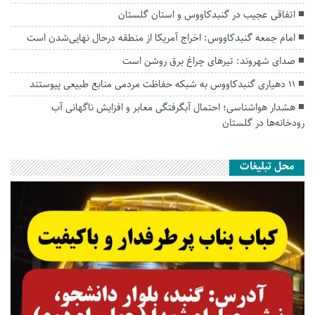
اتفاقی عجیب در‌ گنبدکاووس و استان گلستان
امام جمعه گنبدکاووس: اخراج آمریکا از منطقه درحال نهایی‌شدن است
صدای شهروند: تیرهای چراغ برق روشن است
۱۱ دهیاری گنبدکاووس به شبکه حفاظت مردمی منابع طبیعی پیوستند
هشدار هواشناسی؛ احتمال آبگرفتگی معابر و افزایش ناگهانی آب
رودخانه‌ها در گلستان
محل تبلیغات