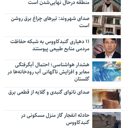
منطقه درحال نهایی‌شدن است
صدای شهروند: تیرهای چراغ برق روشن
است
۱۱ دهیاری گنبدکاووس به شبکه حفاظت
مردمی منابع طبیعی پیوستند
هشدار هواشناسی؛ احتمال آبگرفتگی
معابر و افزایش ناگهانی آب رودخانه‌ها در
گلستان
صدای نانوای گنبدی و گلایه از قطعی برق
حادثه انفجار گاز منزل مسکونی در
گنبدکاووس