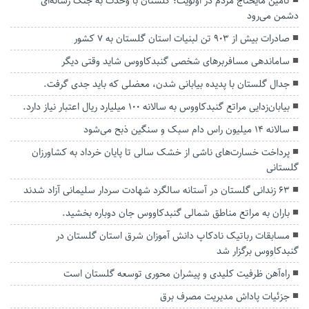
تامین مایحتاج مردم در اولویت؛ گلستان با وحدت به جنگ رسانه‌ای
دشمن می‌رود
صادرات بیش از ۹۰۳ تن لبنیات استان گلستان به ۷ کشور
ساماندهی مسافربرهای شخصی گنبدکاووس شاید وقتی دیگر
جدال گلستان با پدیده بیابانی‌ شدن، معضلی که باید جدی گرفت.
بیابان‌زدایی مراتع گنبدکاووس به سالانه ۱۰۰ میلیارد ریال اعتبار نیاز دارد.
سالانه ۱۴ میلیون راس دام سبک و سنگین ذبح می‌شود
پرداخت خسارت‌های ناشی از خشک سالی تا پایان خرداد به کشاورزان
گلستانی
۶۳ زندانی گلستان در آستانه سالگرد شهادت سردار سلیمانی آزاد شدند
باران به مراتع مناطق شمالی گنبدکاووس جان دوباره بخشید.
مسابقات رباتیک نادکاپ دانش آموزان شرق استان گلستان در
گنبدکاووس برگزار شد
راه‌آهن ظرفیت کلیدی و پیشران‌ محوری توسعه گلستان است
جزئیات پاداش مدیریت مصرف برق