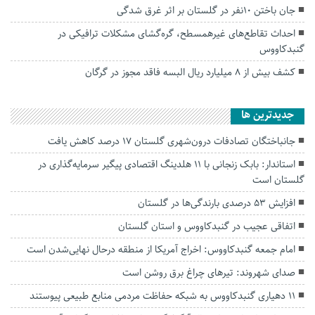
جان باختن ۱۰نفر در گلستان بر اثر غرق شدگی
احداث تقاطع‌های غیرهمسطح، گره‌گشای مشکلات ترافیکی در
گنبدکاووس
کشف بیش از ۸ میلیارد ریال البسه فاقد مجوز در گرگان
جديدترين ها
جانباختگان تصادفات درون‌شهری گلستان ۱۷ درصد کاهش یافت
استاندار: بابک زنجانی با ۱۱ هلدینگ اقتصادی پیگیر سرمایه‌گذاری در
گلستان است
افزایش ۵۳ درصدی بارندگی‌ها در گلستان
اتفاقی عجیب در‌ گنبدکاووس و استان گلستان
امام جمعه گنبدکاووس: اخراج آمریکا از منطقه درحال نهایی‌شدن است
صدای شهروند: تیرهای چراغ برق روشن است
۱۱ دهیاری گنبدکاووس به شبکه حفاظت مردمی منابع طبیعی پیوستند