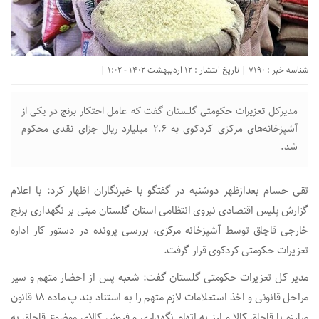
شناسه خبر : 7190 | تاریخ انتشار : 12 اردیبهشت 1402 - 1:02 |
مدیرکل تعزیرات حکومتی گلستان گفت که عامل احتکار برنج در یکی از
آشپزخانه‌های مرکزی کردکوی به ۲.۶ میلیارد ریال جزای نقدی محکوم
شد.
تقی حسام بعدازظهر دوشنبه در گفتگو با خبرنگاران اظهار کرد: با اعلام
گزارش پلیس اقتصادی نیروی انتظامی استان گلستان مبنی بر نگهداری برنج
خارجی قاچاق توسط آشپزخانه مرکزی، بررسی پرونده در دستور کار اداره
تعزیرات حکومتی کردکوی قرار گرفت.
مدیر کل تعزیرات حکومتی گلستان گفت: شعبه پس از احضار متهم و سیر
مراحل قانونی و اخذ استعلامات لازم متهم را به استناد بند پ ماده ۱۸ قانون
مبارزه با قاچاق کالا و ارز به اتهام نگهداری و فروش کالای موضوع قاچاق به