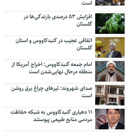
است
افزایش ۵۳ درصدی بارندگی‌ها در
گلستان
اتفاقی عجیب در‌ گنبدکاووس و استان
گلستان
امام جمعه گنبدکاووس: اخراج آمریکا از
منطقه درحال نهایی‌شدن است
صدای شهروند: تیرهای چراغ برق روشن
است
۱۱ دهیاری گنبدکاووس به شبکه حفاظت
مردمی منابع طبیعی پیوستند