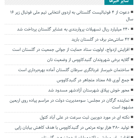
سایر خبرها
دعوت از ۴ فوتبالیست گلستانی به اردوی انتخابی تیم ملی فوتبال زیر ١۶
سال
۲۴۰ میلیارد ریال تسهیلات پرواربندی به عشایر گلستان پرداخت شد
۴۲ سانتی‌متر برف در گلستان بارید
افزایش ازدواج، اولویت ستاد حمایت از جوانی جمعیت در گلستان است
گلایه برخی شهروندان گنبدکاووس از وضعیت نان
ساختمان خیرساز غربالگری سرطان گلستان آماده بهره‌برداری است
جمع آوری ۸۵ معتاد متجاهر در گنبدکاووس
محور خوش ییلاق شهرستان آزادشهر مسدود شد
نماینده گرگان در مجلس: سوءمدیریت دولت در مراسم پیاده روی اربعین
مشهود است
نکته ای در مورد دوربین ثبت سرعت در علی آباد کتول
تولید ۳۸۰ هزار بوته مرتعی در گنبدکاووس با هدف کاهش بیابان زایی
افزایش ابر و بارش پراکنده باران از دوشنبه در گلستان