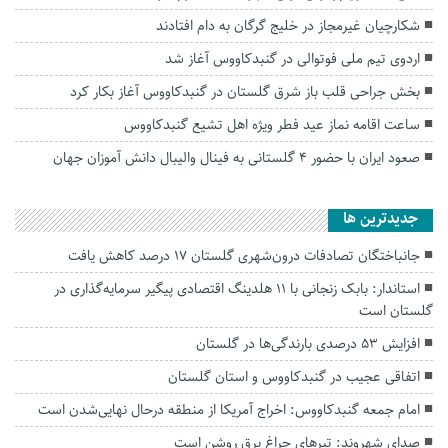
شکارچیان غیرمجاز در خلیج گرگان به دام افتادند
اردوی تیم ملی فوتوالی در گنبدکاووس آغاز شد
بخش جراحی قلب باز شرق گلستان در گنبدکاووس آغاز بکار کرد
ساعت اقامه‌ نماز‌ عید فطر ویژه اهل تشیع گنبدکاووس
صعود ایران با حضور ۴ گلستانی به فینال والیبال دانش آموزان جهان
جديدترين ها
جانباختگان تصادفات درون‌شهری گلستان ۱۷ درصد کاهش یافت
استاندار: بابک زنجانی با ۱۱ هلدینگ اقتصادی پیگیر سرمایه‌گذاری در
گلستان است
افزایش ۵۳ درصدی بارندگی‌ها در گلستان
اتفاقی عجیب در‌ گنبدکاووس و استان گلستان
امام جمعه گنبدکاووس: اخراج آمریکا از منطقه درحال نهایی‌شدن است
صدای شهروند: تیرهای چراغ برق روشن است