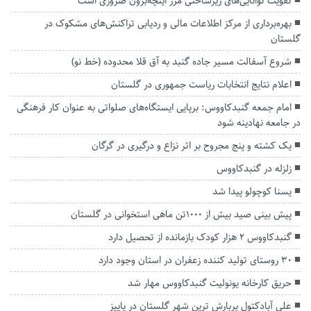
تقویت توانایی‌های زیرساختی مرز اینچه‌برون ضروری است
بهره‌برداری از مرکز اطلاعات مالی و ردیابی تراکنش‌های مشکوک در
گلستان
شروع آسفالت مسیر جاده گنبد به آق قلا محدوده (خط نو)
اعلام نتایج انتخابات ریاست جمهوری در گلستان
امام جمعه گنبدکاووس: برپایی ایستگاه‌های صلواتی به عنوان کار فرهنگی
در جامعه نهادینه شود
یک کشته و پنج مجروح بر اثر نزاع و درگیری در گرگان
زلزله در گنبدکاووس
یسنا کوچولو پیدا شد
پیش بینی صید بیش از ۱۰۰۰تن ماهی استخوانی در گلستان
گنبدکاووس ۲ هزار کودک بازمانده از تحصیل دارد
۳۰ روستای تولید کننده زعفران در استان وجود دارد
حریق کارخانه یونولیت گنبدکاووس مهار شد
علی آبادکتول پربارش ترین شهر گلستان در پاییز