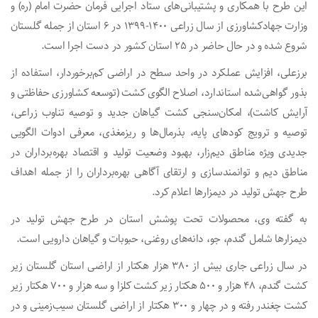
این طرح با همکاری و پشتیبانی‌های ستاد اجرایی فرمان حضرت امام (ره) و
وزارت جهادکشاورزی از سال زراعی ۱۴۰۰-۱۳۹۹ در ۶ استان از جمله گلستان
شروع شده و در حال حاضر در ۲۵ استان کشور در دست اجرا است.
برزعلی، افزایش عملکرد در واحد سطح در اراضی کم‌برخوردار، استفاده از
بذور گواهی‌شده استاندارد، اصلاح الگوی کشت (توسعه کشاورزی حفاظتی و
آرایش کاشت)، امکان‌سنجی کشت گیاهان جدید و توصیه تناوب زراعی،
توصیه و ترویج کود‌های پایه، بذرمال‌ها و ریزمغذی، معرفی ادوات الگویی
جدیدی ویژه مناطق دیم‌زار، بهبود وضعیت تولید و اقتصاد بهره‌برداران در
مناطق دیم و توانمندسازی و ارتقای آگاهی بهره‌برداران را از جمله اهداف
طرح جهش تولید در دیمزار‌ها اعلام کرد.
به گفته وی، محصولات تحت پوشش استان در طرح جهش تولید در
دیمزار‌ها شامل گندم، جو، دانه‌های روغنی، حبوبات و گیاهان دارویی است.
در سال زراعی جاری بیش از ۳۸۰ هزار هکتار از اراضی استان گلستان زیر
کشت گندم، ۴۸ هزار و ۵۰۰ هکتار زیر کشت کلزا و سه هزار و ۷۰۰ هکتار زیر
کشت چغندر رفته و در چهار و ۳۰۰ هکتار از اراضی گلستان سیب‌زمینی و در