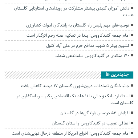
دانش آموزان گنبدی پیشتاز مشارکت در رویدادهای استارتاپی گلستان
هستند
توصیه‌های مهم پلیس راه گلستان به رانندگان ادوات کشاورزی
امام جمعه گنبدکاووس: یلدا در تحکیم صله رحم اثرگذار است
تشییع پیکر ۵ شهید مدافع حرم در علی آباد کتول
۱۴۰ متکدی در گنبدکاووس ساماندهی شدند
جديدترين ها
جانباختگان تصادفات درون‌شهری گلستان ۱۷ درصد کاهش یافت
استاندار: بابک زنجانی با ۱۱ هلدینگ اقتصادی پیگیر سرمایه‌گذاری در
گلستان است
افزایش ۵۳ درصدی بارندگی‌ها در گلستان
اتفاقی عجیب در‌ گنبدکاووس و استان گلستان
امام جمعه گنبدکاووس: اخراج آمریکا از منطقه درحال نهایی‌شدن است