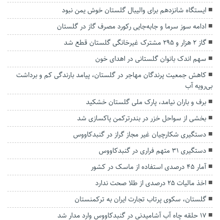
ایستگاه شانزدهم برای والیبال گلستان خوش یمن نبود
ادامه سوز سرما و جابه‌جایی رکورد مصرف گاز در گلستان
گاز ۲ هزار و ۲۹۵ مشترک غیرخانگی گلستان قطع شد
سهم اندک بانوان گلستانی در اهدای خون
کاهش جمعیت پرندگان مهاجر در گلستان، پیامد بارندگی‌ کم و برداشت
بی‌رویه آب
برف و باران نیامد، پارک ملی گلستان خشکید
بخشی از سواحل خزر در بندرترکمن پاکسازی شد
دستگیری شکارچیان غیر مجاز گراز در گنبدکاووس
دستگیری ۳۱ متهم فراری در گنبدکاووس
آمار ۴۵ درصدی استفاده از ماسک در کشور
اخذ مالیات ۲۵ درصدی از طلا صحت ندارد
گلستان، سکوی پرتاب تجارت ایران به ترکمنستان
۱۷ حلقه چاه آب آشامیدنی در گنبدکاووس وارد مدار شد