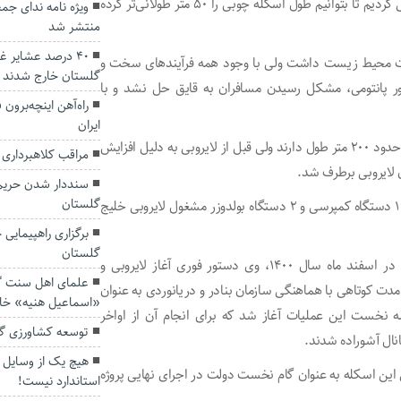
هاشم‌نژاد افزود : در سال‌های گذشته باید چند سال پیگیری می کردیم تا بتوانیم طول اسکله چوبی را ۵۰ متر طولانی‌تر کرده
منتشر شد
۴۰ درصد عشایر غ
افقت محیط زیست داشت ولی با وجود همه فرآیندهای سخت و
گلستان خارج شدند
 پانتومی، مشکل رسیدن مسافران به قایق حل نشد و با
راه‌آهن اینچه‌برو
ایران
وی ادامه داد : با وجود آنکه اسکله چوبی و پانتومی در مجموع حدود ۲۰۰ متر طول دارند ولی قبل از لایروبی به دلیل افزایش
مراقب کلاهبرداری 
ن لایروبی برطرف شد.
گلستان
در حال حاضر سه دستگاه لایروب، ۱۴ دستگاه بیل مکانیکی، ۱۹ دستگاه کمپرسی و ۲ دستگاه بولدوزر مشغول لایروبی خلیج
برگزاری راهپیمایی
گلستان
پس از حضور آیت الله سید ابراهیم رییسی در خلیج گرگان در اسفند ماه سال ۱۴۰۰، وی دستور فوری آغاز لایروبی و
علمای اهل سنت گ
 مدت کوتاهی با هماهنگی سازمان بنادر و دریانوردی به عنوان
«اسماعیل هنیه» خا
رحله نخست این عملیات آغاز شد که برای انجام آن از اواخر
توسعه کشاورزی گل
انال آشوراده شدند.
هیچ یک از وسایل ب
 این اسکله به عنوان گام نخست دولت در اجرای نهایی پروژه
استاندارد نیست!