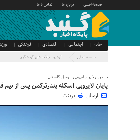
صفحه اصلی
درباره ما
تماس با ما
خانه
اجتماعی
اقتصادی
فرهنگی
ورزش
صدای شهروند
آگهی دولتی
صفحه اصلی
آرشیو :
جاذبه های گردشگری
آخرین خبر از لایروبی سواحل گلستان
پایان لایروبی اسکله بندرترکمن پس از نیم ق
ارسال
پرینت