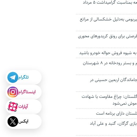
ویژه نامه ندای جمعه بمناسبت گرامیداشت ۵ مرداد
یربومی به‌دلیل خشکسالی از مراتع
ن فرصتی برای رونق کریدورهای محوری
به شیوه فروش حواله خودرو باشید
سنددار شدن حریم و بستر رودخانه در ۸ شهرستان
تلگرام
 جاماندگان اربعین حسینی در
اینستاگرام
لستان: چراغ مقاومت با شهادت
موش نمی‌شود
آپارات
ستان دارای برنامه است
ایکس
ازی گرگان، گنبد و علی آباد