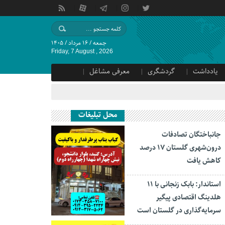
جمعه / ۱۶ مرداد / ۱۴۰۵
Friday, 7 August , 2026
یادداشت
گردشگری
معرفی مشاغل
محل تبلیغات
جانباختگان تصادفات
درون‌شهری گلستان ۱۷ درصد
کاهش یافت
استاندار: بابک زنجانی با ۱۱
هلدینگ اقتصادی پیگیر
سرمایه‌گذاری در گلستان است