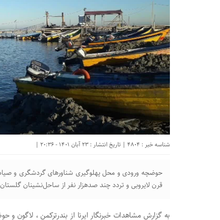
شناسه خبر : 4804 | تاریخ انتشار : 23 آبان 1401 - 20:36 |
حوضچه ورودی و محل پهلوگیری شناورهای گردشگری و صیادی 
قرن لایروبی و تردد چند صدهزار نفر از ساحل‌نشینان گلستان
به گزارش مشاهدات خبرنگار ایرنا از بندرترکمن ، لاگون و 