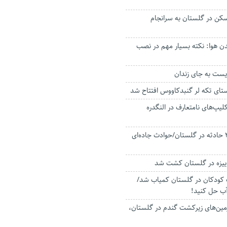
ن در گلستان به سرانجام
ن هوا: نکته بسیار مهم در نصب
ست به جای زندان
تای تکه لر گنبدکاووس افتتاح شد
یپ‌های نامتعارف در النگدره
امدادرسانی به ۲۴۵ حادثه در گلستان/حوادث جاده‌ای
 کودکان در گلستان کمیاب شد/
آب حل کنید!
از زمین‌های زیرکشت گندم در گلستان،