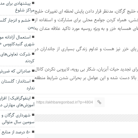
پیشنهادی برای مدا
مراکز شلوغ
 خلیج گرگان، مدنظر قرار دادن پایش لحظه ای تغییرات خلیج
خشی، همراه کردن جوامع محلی برای مشارکت و استفاده از
خشم و انزجار گلست
یمن
ی همسایه خزر و به ویژه روسیه مورد تاکید علاقه مندان به
استعمال آزادانه مو
شهری گنبدکاووس + 
ای خزر نیز هست و تداوم زندگی بسیاری از جانداران در
کردند
ای تجدید حیات آبزیان، شکار بی رویه، لایروبی نکردن کانال
صادراتی که ضررش
ر بالا دست شده و این عوامل بر بحرانی شدن شرایط منطقه
استاندار: گلستان 
ندارد
https://akhbaregonbad.ir/?p=4804
آموزش‌های مهارتی د
شهرداری گرگان و ق
سومین سال متوالی