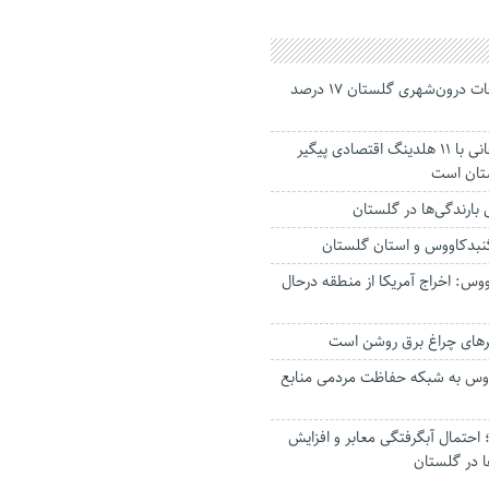
جانباختگان تصادفات درون‌شهری گلستان ۱۷ درصد
استاندار: بابک زنجانی با ۱۱ هلدینگ اقتصادی پیگیر
ستان است
گنبدکاووس و استان گلستان
وس: اخراج آمریکا از منطقه درحال
رهای چراغ برق روشن است
اووس به شبکه حفاظت مردمی منابع
حتمال آبگرفتگی معابر و افزایش
ا در گلستان