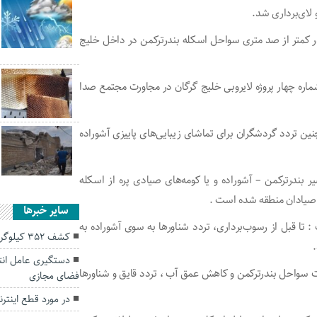
لای‌برداری شد.
ر کمتر از صد متری سواحل اسکله بندرترکمن در داخل خلیج
 محل احداث دایک شماره چهار پروژه لایروبی خلیج گرگان در مجاورت مجتمع صدا
نین تردد گردشگران برای تماشای زیبایی‌های پاییزی آشوراده
یری و تردد در مسیر بندرترکمن – آشوراده و یا کومه‌های صیادی پره از اسکله
 صیادان منطقه شده است .
سایر خبرها
 : تا قبل از رسوب‌برداری، تردد شناورها به سوی آشوراده به
کشف ۳۵۲ کیلوگرم تریاک در گلستان
دستگیری عامل انت
یش رسوب در مجاورت سواحل بندرترکمن و کاهش عمق آب ، تردد قایق‌ و شناورها
فضای مجازی
در مورد قطع اینترن