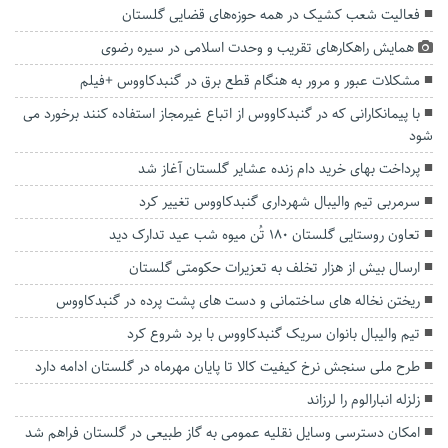
فعالیت شعب کشیک در همه حوزه‌های قضایی گلستان
همایش راهکارهای تقریب و وحدت اسلامی در سیره رضوی
مشکلات عبور و مرور به هنگام قطع برق در گنبدکاووس +فیلم
با پیمانکارانی که در گنبدکاووس از اتباع غیرمجاز استفاده کنند برخورد می
شود
پرداخت بهای خرید دام زنده عشایر گلستان آغاز شد
سرمربی تیم والیبال شهرداری گنبدکاووس تغییر کرد
تعاون روستایی گلستان ۱۸۰ تُن میوه شب عید تدارک دید
ارسال بیش از هزار تخلف به تعزیرات حکومتی گلستان
ریختن نخاله های ساختمانی و دست های پشت پرده در گنبدکاووس
تیم والیبال بانوان سریک گنبدکاووس با برد شروع کرد
طرح ملی سنجش نرخ کیفیت کالا تا پایان مهرماه در گلستان ادامه دارد
زلزله انبارالوم را لرزاند
امکان دسترسی وسایل نقلیه عمومی به گاز طبیعی در گلستان فراهم شد