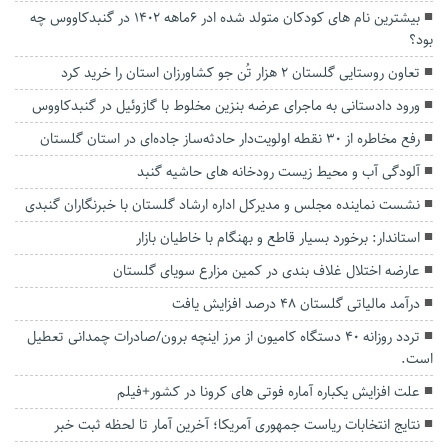
بیشترین نام های کودکان متولد شده ادر 6ماهه 1402 در گنبدکاووس چه
بود؟
تعاون روستایی گلستان ۲ هزار تُن جو کشاورزان استان را خرید کرد
ورود دادستانی به ماجرای عرضه بنزین مخلوط با گازوئیل در گنبدکاووس
رفع مخاطره از ۳۰ نقطه اولویت‌دار حادثه‌ساز جاده‌ای در استان گلستان
آلودگی آب و محیط زیست رودخانه های حاشیه گنبد
نشست نماینده مجلس و مدیرکل اداره ارشاد گلستان با خبرنگاران گنبدی
استاندار: برخورد بسیار قاطع و بهنگام با خاطیان بازار
عارضه اختلال غلاف بندی در کمین مزارع سویای گلستان
درآمد مالیاتی گلستان ۴۸ درصد افزایش یافت
تردد روزانه ۴۰ دستگاه کامیون از مرز اینچه برون/صادرات چمدانی تعطیل
است.
علت افزایش یکباره آماره فوتی های کرونا در کشور+فیلم
نتایج انتخابات ریاست جمهوری آمریکا؛ آخرین آمار تا لحظه ثبت خبر