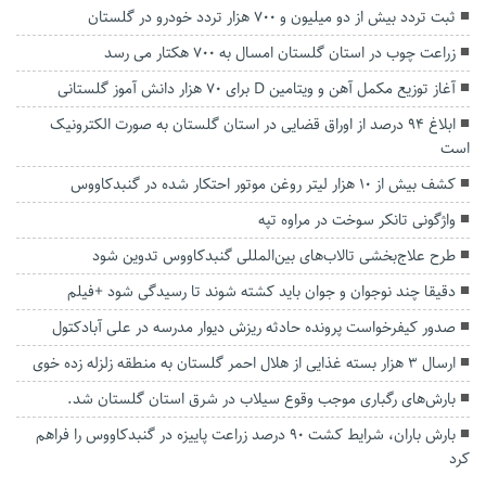
ثبت تردد بیش از دو میلیون و ۷۰۰ هزار تردد خودرو در گلستان
زراعت چوب در استان گلستان امسال به ۷۰۰ هکتار می رسد
آغاز توزیع مکمل آهن و ویتامین D برای ۷۰ هزار دانش آموز گلستانی
ابلاغ ۹۴ درصد از اوراق قضایی در استان گلستان به صورت الکترونیک
است
کشف بیش از ۱۰ هزار لیتر روغن موتور احتکار شده در گنبدکاووس
واژگونی تانکر سوخت در مراوه تپه
طرح علاج‌بخشی تالاب‌های بین‌المللی گنبدکاووس تدوین شود
دقیقا چند نوجوان و جوان باید کشته شوند تا رسیدگی شود +فیلم
صدور کیفرخواست پرونده حادثه ریزش دیوار مدرسه در علی آبادکتول
ارسال ۳ هزار بسته غذایی از هلال احمر گلستان به منطقه زلزله زده خوی
بارش‌های رگباری موجب وقوع سیلاب در شرق استان گلستان شد.
بارش باران، شرایط کشت ۹۰ درصد زراعت پاییزه در گنبدکاووس را فراهم
کرد