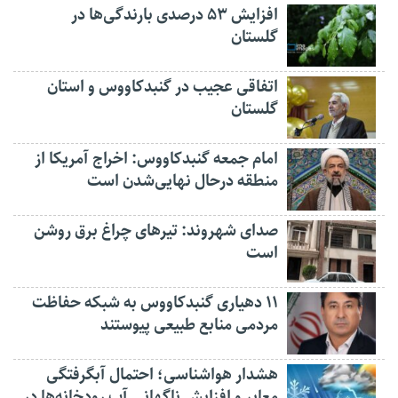
افزایش ۵۳ درصدی بارندگی‌ها در
گلستان
اتفاقی عجیب در‌ گنبدکاووس و استان
گلستان
امام جمعه گنبدکاووس: اخراج آمریکا از
منطقه درحال نهایی‌شدن است
صدای شهروند: تیرهای چراغ برق روشن
است
۱۱ دهیاری گنبدکاووس به شبکه حفاظت
مردمی منابع طبیعی پیوستند
هشدار هواشناسی؛ احتمال آبگرفتگی
معابر و افزایش ناگهانی آب رودخانه‌ها در