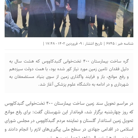
شناسه خبر : 6745 | تاریخ انتشار : 09 فروردین 1402 - 17:48 |
گره ساخت بیمارستان ۴۰۰ تخت‌خوابی گنبدکاووس که هشت سال به
دلیل فقدان تامین زمین مورد نیاز کور شده‌ بود، با همت دولت سیزدهم
و رفع موانع، باز و فرایند واگذاری زمین از سوی بنیاد مستضعفان به
شهرداری و در ادامه به دانشگاه علوم پزشکی آغاز شد.
در مراسم تحویل سند زمین ساخت بیمارستان ۴۰۰ تخت‌خوابی گنبدکاووس
که روز چهارشنبه برگزار شد، فرماندار این شهرستان گفت: برای رفع موانع
تحویل زمین استاندار گلستان و نماینده مردم گنبدکاووس در مجلس شورای
اسلامی در اقدامی جهادی در سطح ملی پیگیری‌های لازم را انجام دادند و
امروز پس از هشت سال شاهد تحویل زمین هستیم.