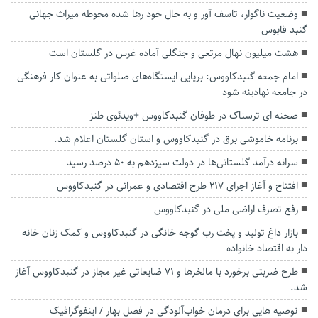
وضعیت ناگوار، تاسف آور و به حال خود رها شده محوطه میراث‌ جهانی
گنبد قابوس
هشت میلیون نهال مرتعی و جنگلی آماده غرس در گلستان است
امام جمعه گنبدکاووس: برپایی ایستگاه‌های صلواتی به عنوان کار فرهنگی
در جامعه نهادینه شود
صحنه ای ترسناک در طوفان گنبدکاووس +ویدئوی طنز
برنامه خاموشی برق د‌ر گنبدکاووس و استان گلستان اعلام شد.
سرانه درآمد گلستانی‌ها در دولت سیزدهم به ۵۰ درصد رسید
افتتاح و آغاز اجرای ۲۱۷ طرح اقتصادی و عمرانی در گنبدکاووس
رفع تصرف اراضی ملی در گنبدكاووس
بازار داغ تولید و پخت رب گوجه خانگی در گنبدکاووس و کمک زنان خانه
دار به اقتصاد خانواده
طرح ضربتی برخورد با مالخرها و ۷۱ ضایعاتی غیر مجاز در گنبدکاووس آغاز
شد.
توصیه هایی برای درمان خواب‌آلودگی در فصل بهار / اینفوگرافیک