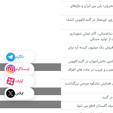
‌برون؛ پلی بین ایران و بازارهای
داروی غیرمجاز در گنبدکاووس کشف
اختمانی، گام عملی شهرداری
 از تولید مسکن
 فروش یک میلیون کیسه آرد برای
تلگرام
لدین دانش‌آموزان در گنبدکاووس
اینستاگرام
یب و غریب در جاده های اطراف
آپارات
ون همایش باشکوه مردمی بزرگداشت
ایکس
ر گنبد
مصرف گلستان قطع می شود