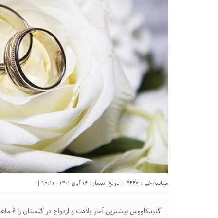
شناسه خبر : 4667 | تاریخ انتشار : 16 آبان 1401 - 18:11 |
گنبدکاووس بیشترین آمار ولادت و ازدواج در گلستان را ۶ ماهه نخست امسال به خود اختصاص داده است.