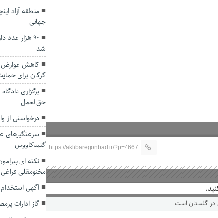
منطقه آزاد اینچه
جهانی
۹۰ هزار عدد 
شد
کاهش عوارض س
گرگان برای حمایت
برگزاری دادگاه
حق‌العمل‌
درخواستی از وا
سرعتگیرهای عج
گنبدکاووس
https://akhbaregonbad.ir/?p=4667
نکته ای پیرام
مختومقلی فراغی
نید.
آگهی استخدام د
گاز ادارات پر