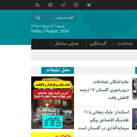
جمعه / ۱۶ مرداد / ۱۴۰۵
Friday, 7 August , 2026
یادداشت
گردشگری
معرفی مشاغل
محل تبلیغات
جانباختگان تصادفات
درون‌شهری گلستان ۱۷ درصد
کاهش یافت
استاندار: بابک زنجانی با ۱۱
هلدینگ اقتصادی پیگیر
سرمایه‌گذاری در گلستان است