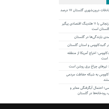
جانباختگان تصادفات درون‌شهری گلستان ۱۷ درصد
استاندار: بابک زنجانی با ۱۱ هلدینگ اقتصادی پیگیر
 گلستان است
ر‌ گنبدکاووس و استان گلستان
کاووس: اخراج آمریکا از منطقه
 است
تیرهای چراغ برق روشن است
بدکاووس به شبکه حفاظت مردمی
تند
؛ احتمال آبگرفتگی معابر و
 رودخانه‌ها در گلستان