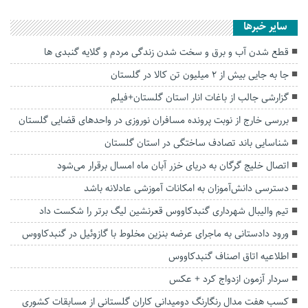
سایر خبرها
قطع شدن آب و برق و سخت شدن زندگی مردم و گلایه گنبدی ها
جا به جایی بیش از ۲ میلیون تن کالا در گلستان
گزارشی جالب از باغات انار استان گلستان+فیلم
بررسی خارج از نوبت پرونده مسافران نوروزی در واحد‌های قضایی گلستان
شناسایی باند تصادف ساختگی در استان گلستان
اتصال خلیج گرگان به دریای خزر آبان ماه امسال برقرار می‌شود
دسترسی دانش‌آموزان به امکانات آموزشی عادلانه باشد
تیم والیبال شهرداری گنبدکاووس قعرنشین لیگ برتر را شکست داد
ورود دادستانی به ماجرای عرضه بنزین مخلوط با گازوئیل در گنبدکاووس
اطلاعیه اتاق اصناف گنبدکاووس
سردار آزمون ازدواج کرد + عکس
کسب هفت مدال رنگارنگ دومیدانی کاران گلستانی از مسابقات کشوری