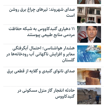
صدای شهروند: تیرهای چراغ برق روشن
است
۱۱ دهیاری گنبدکاووس به شبکه حفاظت
مردمی منابع طبیعی پیوستند
هشدار هواشناسی؛ احتمال آبگرفتگی
معابر و افزایش ناگهانی آب رودخانه‌ها در
گلستان
صدای نانوای گنبدی و گلایه از قطعی برق
حادثه انفجار گاز منزل مسکونی در
گنبدکاووس