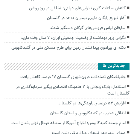
کاهش ساعات کاری نانوایی‌های دولتی؛ تخلفی در روز روشن
آغاز توزیع رایگان داروی بیماران sma در گلستان
سارقان لباس فروشی‌های گرگان دستگیر شدند
نگرانی وزیر بهداشت از وضعیت جمعیتی ایران: ۷ سال وقت داریم
نکته ای پیرامون پیدا نشدن زمین برای طرح مسکن ملی در گنبدکاووس
جديدترين ها
جانباختگان تصادفات درون‌شهری گلستان ۱۷ درصد کاهش یافت
استاندار: بابک زنجانی با ۱۱ هلدینگ اقتصادی پیگیر سرمایه‌گذاری در
گلستان است
افزایش ۵۳ درصدی بارندگی‌ها در گلستان
اتفاقی عجیب در‌ گنبدکاووس و استان گلستان
امام جمعه گنبدکاووس: اخراج آمریکا از منطقه درحال نهایی‌شدن است
صدای شهروند: تیرهای چراغ برق روشن است