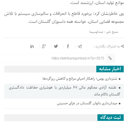
موانع تولید استان، ارزشمند است.
وی خاطرنشان کرد: برخورد قاطع با انحرافات و سالم‌سازی سیستم با تلاش
مجموعه قضایی استان، خواسته همه دلسوزان گلستان است.
منبع خبر : صداوسیما
به اشتراک بگذارید :
https://akhbaregonbad.ir/?p=3575
اخبار مشابه
شترداری بومی؛ راهکار احیای مراتع و کاهش ریزگردها
نقشه آزادی محکوم مالی ۶۷ میلیاردی با هوشیاری حفاظت دادگستری
گلستان ناکام ماند
میدان‌داری بانوان گلستان در عزای حسینی
ثبت دیدگاه