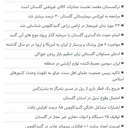
ترکمنستان مقصد نخست صادرات کالای غیرنفتی گلستان است
مراجعه به اورژانس بیمارستانی گلستان ۳۰ درصد بیشتر شد
۳۳ مورد بنای غیرمجاز در اراضی زراعی گنبدکاووس شناسایی شد
اتمام حجت دادگستری گلستان با سرمایه گذار پروژه موج های آبی گنبد
مهاجرت ۶ هزار پزشک و پرستار از ایران به آمریکا و اروپا در دو سال گذشته
ادعای مسئولان گلستانی برای تنظیم بازار روغن خوراکی
ایران سومین مصرف‌کننده لوازم آرایشی در منطقه
تاکید رییس جمعیت علمای اهل سنت عراق به تقویت وحدت کشورهای
اسلامی
خروج یک قطار باری از ریل در مسیر بندرگز به بندرترکمن
احتمال وقوع سیل در استان گلستان
اعتبارات مشاغل خانگی گنبدکاووس ۸۵ درصد افزایش یافت
توقیف ۲۵ دستگاه و ادوات حفاری غیر مجاز در گلستان
ضرورت ایجاد سایت ۱۰۱ هکتاری پسماند عادی در گنبدکاووس