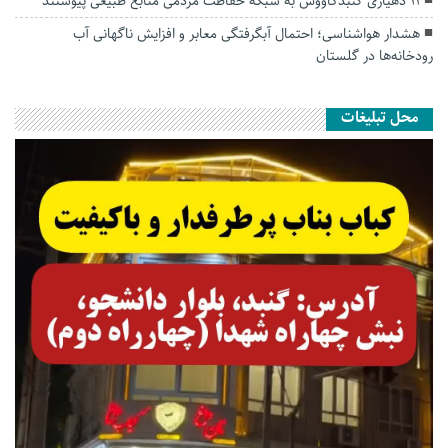
۱۱ دهیاری گنبدکاووس به شبکه حفاظت مردمی منابع طبیعی پیوستند
هشدار هواشناسی؛ احتمال آبگرفتگی معابر و افزایش ناگهانی آب
رودخانه‌ها در گلستان
محل تبلیغات