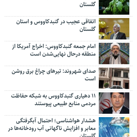
گلستان
اتفاقی عجیب در‌ گنبدکاووس و استان
گلستان
امام جمعه گنبدکاووس: اخراج آمریکا از
منطقه درحال نهایی‌شدن است
صدای شهروند: تیرهای چراغ برق روشن
است
۱۱ دهیاری گنبدکاووس به شبکه حفاظت
مردمی منابع طبیعی پیوستند
هشدار هواشناسی؛ احتمال آبگرفتگی
معابر و افزایش ناگهانی آب رودخانه‌ها در
گلستان