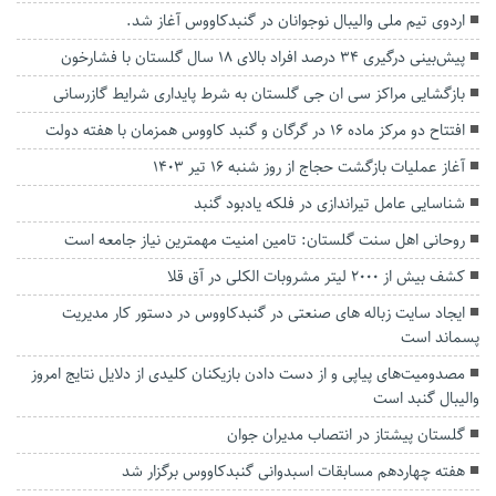
اردوی تیم ملی والیبال نوجوانان در گنبدکاووس آغاز شد.
پیش‌بینی درگیری ۳۴ درصد افراد بالای ۱۸ سال گلستان با فشارخون
بازگشایی مراکز سی ان جی گلستان به شرط پایداری شرایط گازرسانی
افتتاح دو مرکز ماده ۱۶ در گرگان و گنبد کاووس همزمان با هفته دولت
آغاز عملیات بازگشت حجاج از روز شنبه ۱۶ تیر ۱۴۰۳
شناسایی عامل تیراندازی در فلکه یادبود گنبد
روحانی اهل سنت گلستان: تامین امنیت مهمترین نیاز جامعه است
کشف بیش از ۲۰۰۰ لیتر مشروبات الکلی در آق قلا
ایجاد سایت زباله های صنعتی در گنبدکاووس در دستور کار مدیریت
پسماند است
مصدومیت‌های پیاپی‌ و از دست دادن بازیکنان کلیدی از دلایل نتایج امروز
والیبال گنبد است
گلستان پیشتاز در انتصاب مدیران جوان
هفته چهاردهم مسابقات اسبدوانی گنبدکاووس برگزار شد