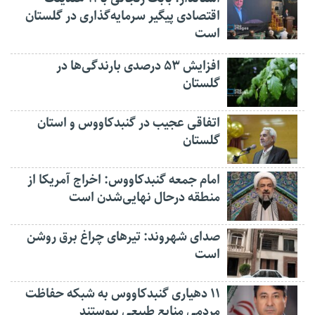
اقتصادی پیگیر سرمایه‌گذاری در گلستان
است
افزایش ۵۳ درصدی بارندگی‌ها در
گلستان
اتفاقی عجیب در‌ گنبدکاووس و استان
گلستان
امام جمعه گنبدکاووس: اخراج آمریکا از
منطقه درحال نهایی‌شدن است
صدای شهروند: تیرهای چراغ برق روشن
است
۱۱ دهیاری گنبدکاووس به شبکه حفاظت
مردمی منابع طبیعی پیوستند