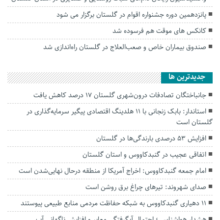
پانزدهمین دوره جشنواره اقوام در گلستان برگزار می شود
کانکس های موقت هم فرسوده شد
صندوق بیماران خاص و صعب‌العلاج در گلستان راه‌اندازی شد
جديدترين ها
جانباختگان تصادفات درون‌شهری گلستان ۱۷ درصد کاهش یافت
استاندار: بابک زنجانی با ۱۱ هلدینگ اقتصادی پیگیر سرمایه‌گذاری در
گلستان است
افزایش ۵۳ درصدی بارندگی‌ها در گلستان
اتفاقی عجیب در‌ گنبدکاووس و استان گلستان
امام جمعه گنبدکاووس: اخراج آمریکا از منطقه درحال نهایی‌شدن است
صدای شهروند: تیرهای چراغ برق روشن است
۱۱ دهیاری گنبدکاووس به شبکه حفاظت مردمی منابع طبیعی پیوستند
هشدار هواشناسی؛ احتمال آبگرفتگی معابر و افزایش ناگهانی آب