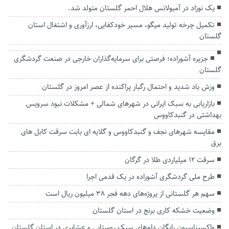
یک نوزاد در آمبولانس هلال احمر گلستان متولد شد.
تکمیل چرخه تولید میگو، مسیر خودکفایی، ارزآوری و اشتغال استان
گلستان
جزیره آشوراده؛ فرصتی برای سرمایه‌گذاران خارجی در صنعت گردشگری
گلستان
وزش باد شدید و احتمال رگبار پراکنده از عصر امروز در گلستان
بازاریابی به سبک ایرانی در شهرهای شمالی + مشکلات نبود سرویس
بهداشتی در گنبدکاووس
مقایسه شهرهای نجف و گنبدکاووس و گلایه ای بابت سرقت کابل های
برق
سرقت ۱۲ میلیاردی طلا در گرگان
طرح ملی گردشگری آشوراده در یک قدمی اجرا
سهم هر گلستانی از پروژه‌های دهه فجر ۳۸ میلیون ریال است
وضعیت خشکه کاری برنج در استان گلستان
واکسیناسیون رایگان دام‌های سبک روستایی و عشایری در استان گلستان