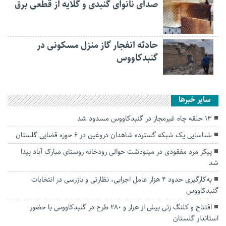
صدای نانوای گنبدی و گلایه از قطعی برق
حادثه انفجار گاز منزل مسکونی در
گنبدکاووس
سایر خبرها
۱۳ حلقه چاه غیرمجاز در گنبدکاووس مسدود شد
شناسایی یک شبکه گسترده شاهدان دروغین در ۶ حوزه قضایی گلستان
پیکر مرد مفقودی در مینودشت حوالی رودخانه روستای مبارک آباد پیدا
شد
به‌کارگیری حدود ۴ هزار عامل اجرایی، نظارتی و بازرسی در انتخابات
گنبدکاووس
افتتاح و کلنگ زنی بیش از هزار و ۲۸۰ طرح در گنبدکاووس با حضور
استاندار گلستان