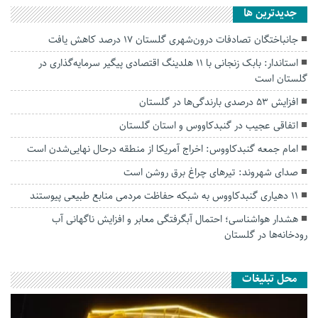
جديدترين ها
جانباختگان تصادفات درون‌شهری گلستان ۱۷ درصد کاهش یافت
استاندار: بابک زنجانی با ۱۱ هلدینگ اقتصادی پیگیر سرمایه‌گذاری در
گلستان است
افزایش ۵۳ درصدی بارندگی‌ها در گلستان
اتفاقی عجیب در‌ گنبدکاووس و استان گلستان
امام جمعه گنبدکاووس: اخراج آمریکا از منطقه درحال نهایی‌شدن است
صدای شهروند: تیرهای چراغ برق روشن است
۱۱ دهیاری گنبدکاووس به شبکه حفاظت مردمی منابع طبیعی پیوستند
هشدار هواشناسی؛ احتمال آبگرفتگی معابر و افزایش ناگهانی آب
رودخانه‌ها در گلستان
محل تبلیغات