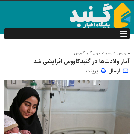
رئیس اداره ثبت احوال گنبدکاووس
آمار ولادت‌ها در گنبدکاووس افزایشی شد
ارسال
پرینت