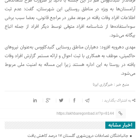
فرماندار گنبدکاووس هم در این جلسه با تاکید بر ضرورت طرح ساماندهی
آرامستان‌ها به ویژه در مناطق روستایی این شهرستان، گفت: عدم ثبت
اطلاعات افراد وفات یافته در موعد مقرر در مراجع قانونی، بعضا سبب برخی
سوءاستفاده‌ها از شناسنامه افراد متوفی توسط دیگر افراد از جمله اتباع
بیگانه می‌شود.
مهدی دهرویه افزود: دهیاران مناطق روستایی گنبدکاووس به‌عنوان نیروهای
حاکمیتی، موظف به همکاری با ثبت احوال و ارائه مستمر گزارش افراد وفات
یافته در روستا به این اداره هستند زیرا این مساله به امنیت ملی مربوط
می‌شود.
منبع خبر : خبرگزاری ایرنا
به اشتراک بگذارید :
https://akhbaregonbad.ir/?p=8144
اخبار مشابه
جانباختگان تصادفات درون‌شهری گلستان ۱۷ درصد کاهش یافت