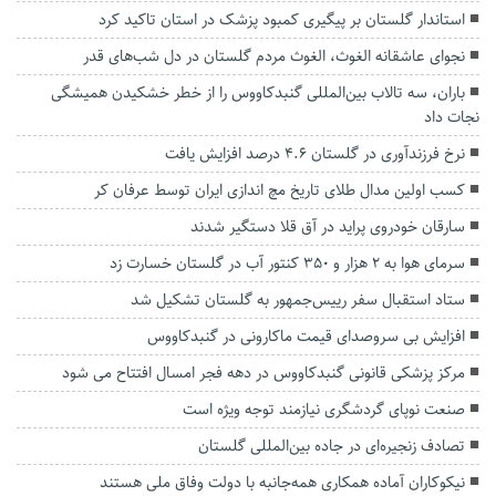
استاندار گلستان بر پیگیری کمبود پزشک در استان تاکید کرد
نجوای عاشقانه الغوث، الغوث مردم گلستان در دل شب‌های قدر
باران، سه تالاب بین‌المللی گنبدکاووس را از خطر خشکیدن همیشگی
نجات داد
نرخ فرزندآوری در گلستان ۴.۶ درصد افزایش یافت
کسب اولین مدال طلاى تاریخ مچ اندازی ایران توسط عرفان کر
سارقان خودروی پراید در آق قلا دستگیر شدند
سرمای هوا به ۲ هزار و ۳۵۰ کنتور آب در گلستان خسارت زد
ستاد استقبال سفر رییس‌جمهور به گلستان تشکیل شد
افزایش بی سروصدای قیمت ماکارونی در گنبدکاووس
مرکز پزشکی قانونی گنبدکاووس در دهه فجر امسال افتتاح می شود
صنعت نوپای گردشگری نیازمند توجه ویژه است
تصادف زنجیره‌ای در جاده بین‌المللی گلستان
نیکوکاران آماده همکاری همه‌جانبه با دولت وفاق ملی هستند