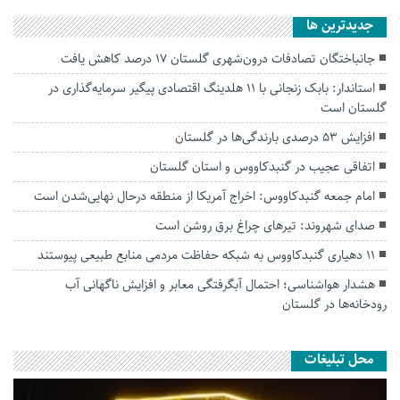
جديدترين ها
جانباختگان تصادفات درون‌شهری گلستان ۱۷ درصد کاهش یافت
استاندار: بابک زنجانی با ۱۱ هلدینگ اقتصادی پیگیر سرمایه‌گذاری در
گلستان است
افزایش ۵۳ درصدی بارندگی‌ها در گلستان
اتفاقی عجیب در‌ گنبدکاووس و استان گلستان
امام جمعه گنبدکاووس: اخراج آمریکا از منطقه درحال نهایی‌شدن است
صدای شهروند: تیرهای چراغ برق روشن است
۱۱ دهیاری گنبدکاووس به شبکه حفاظت مردمی منابع طبیعی پیوستند
هشدار هواشناسی؛ احتمال آبگرفتگی معابر و افزایش ناگهانی آب
رودخانه‌ها در گلستان
محل تبلیغات